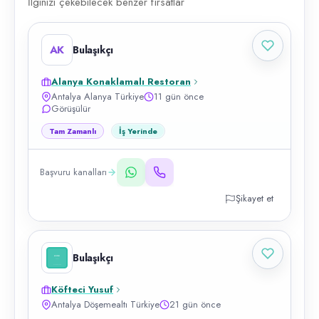
İlginizi çekebilecek benzer fırsatlar
AK
Bulaşıkçı
Alanya Konaklamalı Restoran
Antalya Alanya Türkiye
11 gün önce
Görüşülür
Tam Zamanlı
İş Yerinde
Başvuru kanalları
Şikayet et
Bulaşıkçı
Köfteci Yusuf
Antalya Döşemealtı Türkiye
21 gün önce