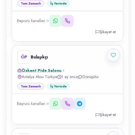
Tam Zamanlı
İş Yerinde
Başvuru kanalları
Şikayet et
ÖP
Bulaşıkçı
Özkent Pide Salonu
Antalya Aksu Türkiye
1 ay önce
Görüşülür
Tam Zamanlı
İş Yerinde
Başvuru kanalları
Şikayet et