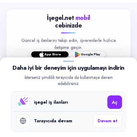
İşegel.net
mobil
cebinizde
Güncel iş ilanlarını takip edin, işverenlerle hızlıca
iletişime geçin.
App Store
Google Play
Daha iyi bir deneyim için uygulamayı indirin
İsterseniz şimdilik tarayıcıda da kullanmaya devam
edebilirsiniz.
©
2026
işegel.net. Tüm hakları saklıdır.
işegel iş ilanları
Aç
işegel.net bir ilan yayın platformudur; iş bulma aracılığı veya işe
yerleştirme faaliyeti yapmaz.
Tarayıcıda devam
Devam et
Benzer aramalar
Bulaşıkçı – Muratpaşa iş ilanları
Bulaşıkçı iş ilanları (Türkiye)