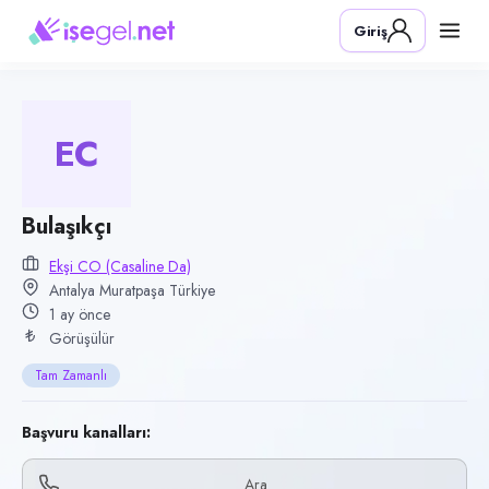
Pozisyon
Giriş
Bulaşıkçı
Firma
Ekşi Co (Casaline da)
EC
Kategori
Yiyecek & İçecek (Restoran/Cafe)
Konum
Bulaşıkçı
Muratpaşa, Antalya
Ekşi CO (Casaline Da)
Antalya Muratpaşa Türkiye
Çalışma şekli
1 ay önce
Tam Zamanlı · Ofis
Görüşülür
Yayın tarihi
Tam Zamanlı
12 Haziran 2026
Son geçerlilik
Başvuru kanalları:
3 Ekim 2026
Ara