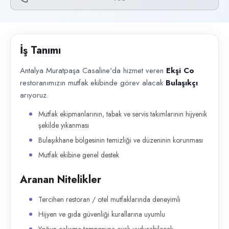
Başvuru kanalları
Telefon
İlan açıklaması
İş Tanımı
Antalya Muratpaşa Casaline'da hizmet veren Ekşi Co restoranımızın mutf
Antalya Muratpaşa Casaline'da hizmet veren
Ekşi Co
restoranımızın mutfak ekibinde görev alacak
Bulaşıkçı
arıyoruz.
Mutfak ekipmanlarının, tabak ve servis takımlarının hijyenik
şekilde yıkanması
Bulaşıkhane bölgesinin temizliği ve düzeninin korunması
Mutfak ekibine genel destek
Aranan Nitelikler
Tercihen restoran / otel mutfaklarında deneyimli
Hijyen ve gıda güvenliği kurallarına uyumlu