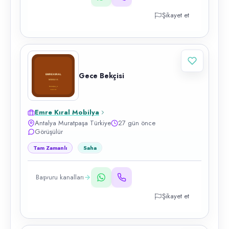
Şikayet et
Gece Bekçisi
Emre Kıral Mobilya
Antalya Muratpaşa Türkiye
27 gün önce
Görüşülür
Tam Zamanlı
Saha
Başvuru kanalları
Şikayet et