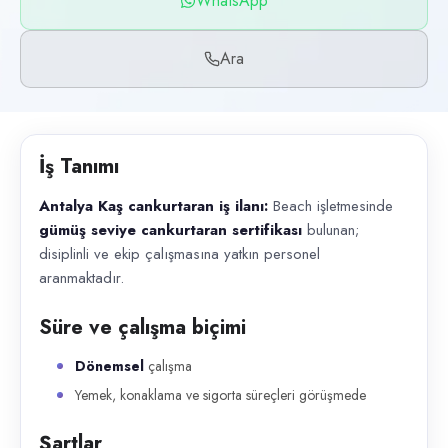
WhatsApp
Başvuru kanalları
WhatsApp, Telefon
Ara
İlan açıklaması
Antalya Kaş cankurtaran iş ilanı: Beach işletmesinde gümüş seviye cank
İş Tanımı
Antalya Kaş cankurtaran iş ilanı:
Beach işletmesinde
gümüş seviye cankurtaran sertifikası
bulunan;
disiplinli ve ekip çalışmasına yatkın personel
aranmaktadır.
Süre ve çalışma biçimi
Dönemsel
çalışma
Yemek, konaklama ve sigorta süreçleri görüşmede
Şartlar