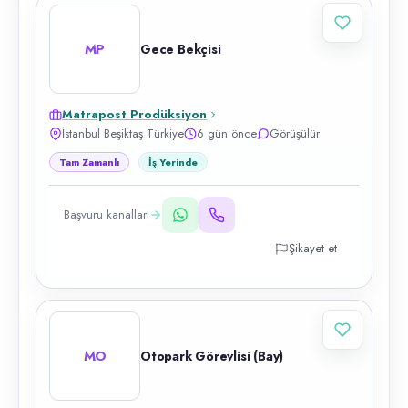
MP
Gece Bekçisi
Matrapost Prodüksiyon
İstanbul Beşiktaş Türkiye
6 gün önce
Görüşülür
Tam Zamanlı
İş Yerinde
Başvuru kanalları
Şikayet et
MO
Otopark Görevlisi (Bay)