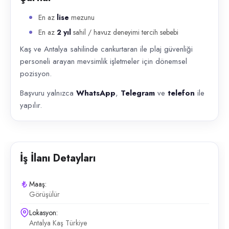
En az
lise
mezunu
En az
2 yıl
sahil / havuz deneyimi tercih sebebi
Kaş ve Antalya sahilinde cankurtaran ile plaj güvenliği
personeli arayan mevsimlik işletmeler için dönemsel
pozisyon.
Başvuru yalnızca
WhatsApp
,
Telegram
ve
telefon
ile
yapılır.
İş İlanı Detayları
Maaş:
Görüşülür
Lokasyon:
Antalya Kaş Türkiye