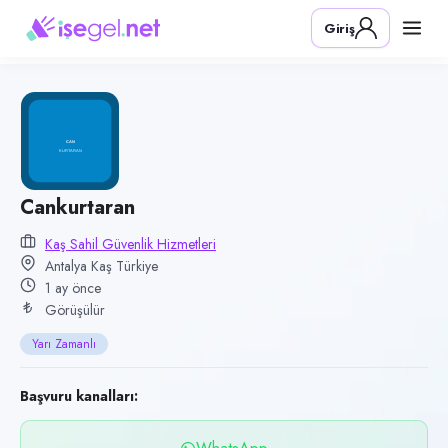
Pozisyon
Giriş
Cankurtaran
Firma
Kaş Sahil Güvenlik Hizmetleri
Kategori
Güvenlik
Konum
Cankurtaran
Kaş, Antalya
Kaş Sahil Güvenlik Hizmetleri
Antalya Kaş Türkiye
Çalışma şekli
1 ay önce
Yarı Zamanlı
Görüşülür
Yayın tarihi
Yarı Zamanlı
6 Temmuz 2026
Son geçerlilik
Başvuru kanalları:
4 Ekim 2026