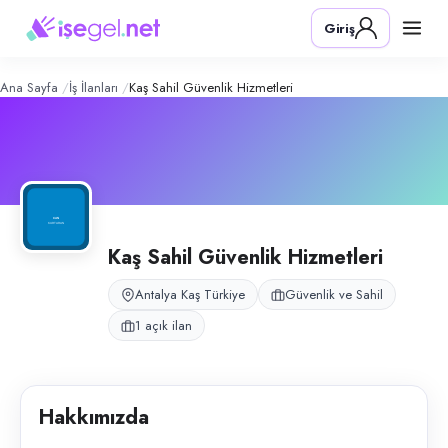
Kaş Sahil Güvenlik Hizmetleri
– Şirket
Konum:
Kaş, Antalya
Giriş
Kaş sahil işletmelerinde mevsimlik cankurtaran ve sahil güvenliği desteğ
Açık pozisyonlar
Cankurtaran
Ana Sayfa
İş İlanları
Kaş Sahil Güvenlik Hizmetleri
Kaş Sahil Güvenlik Hizmetleri
Antalya Kaş Türkiye
Güvenlik ve Sahil
1 açık ilan
Hakkımızda