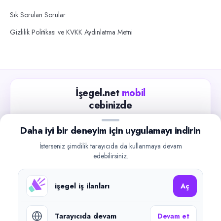
Sık Sorulan Sorular
Gizlilik Politikası ve KVKK Aydınlatma Metni
İşegel.net
mobil
cebinizde
Güncel iş ilanlarını takip edin, işverenlerle hızlıca
Daha iyi bir deneyim için uygulamayı indirin
iletişime geçin.
İsterseniz şimdilik tarayıcıda da kullanmaya devam
App Store
Google Play
edebilirsiniz.
işegel iş ilanları
Aç
Tarayıcıda devam
Devam et
©
2026
işegel.net. Tüm hakları saklıdır.