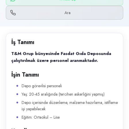
Başvuru kanalları
WhatsApp, Telefon
Ara
İlan açıklaması
T&M Grup bünyesinde Fasdat Gıda Deposunda çalıştırılmak üzere person
İş Tanımı
T&M Grup bünyesinde Fasdat Gıda Deposunda
çalıştırılmak üzere personel aranmaktadır.
İşin Tanımı
Depo görevlisi personeli
Yaş: 20-45 aralığında (tercihen askerliğini yapmış)
Depo içerisinde düzenleme, malzeme hazırlama, istifleme
işi yapabilecek
Eğitim: Ortaokul – Lise