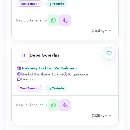
Tam Zamanlı
İş Yerinde
Başvuru kanalları
Şikayet et
TT
Depo Görevlisi
Trakmaş Traktör Ve Makina
İstanbul Kağıthane Türkiye
10 gün önce
Görüşülür
Tam Zamanlı
İş Yerinde
Başvuru kanalları
Şikayet et