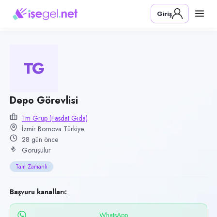
Pozisyon
Giriş
Depo Görevlisi
Firma
TM Grup (Fasdat Gıda)
TG
Kategori
Lojistik & Taşımacılık
Konum
Depo Görevlisi
Bornova, İzmir
Tm Grup (Fasdat Gıda)
İzmir Bornova Türkiye
Çalışma şekli
28 gün önce
Tam Zamanlı · Ofis
Görüşülür
Yayın tarihi
Tam Zamanlı
11 Temmuz 2026
Son geçerlilik
Başvuru kanalları:
9 Ekim 2026
WhatsApp