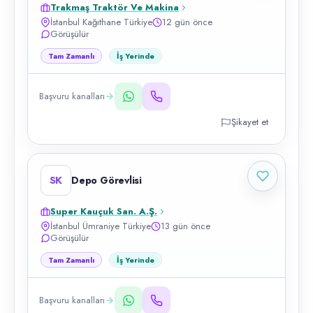
Trakmaş Traktör Ve Makina
İstanbul Kağıthane Türkiye
12 gün önce
Görüşülür
Tam Zamanlı
İş Yerinde
Başvuru kanalları
Şikayet et
SK
Depo Görevlisi
Super Kauçuk San. A.Ş.
İstanbul Ümraniye Türkiye
13 gün önce
Görüşülür
Tam Zamanlı
İş Yerinde
Başvuru kanalları