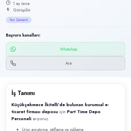
Başvuru kanalları
1 ay önce
Görüşülür
WhatsApp, Telefon
Yarı Zamanlı
İlan açıklaması
Küçükçekmece İkitelli'de bulunan kurumsal e-ticaret firması deposu içi
Başvuru kanalları:
WhatsApp
Ara
İş Tanımı
Küçükçekmece İkitelli'de bulunan kurumsal e-
ticaret firması deposu
için
Part Time Depo
Personeli
arıyoruz.
Ürün ayrıştırma, istifleme ve yükleme