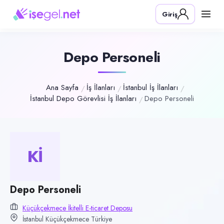
Pozisyon
Giriş
Depo Personeli
Firma
Küçükçekmece İkitelli E-Ticaret Deposu
Depo Personeli
Kategori
Lojistik & Taşımacılık
Ana Sayfa
İş İlanları
İstanbul İş İlanları
İstanbul Depo Görevlisi İş İlanları
Depo Personeli
Konum
Küçükçekmece, İstanbul
Çalışma şekli
Yarı Zamanlı · Ofis
Kİ
Yayın tarihi
2 Temmuz 2026
Depo Personeli
Son geçerlilik
Küçükçekmece İkitelli E-ticaret Deposu
15 Ekim 2026
İstanbul Küçükçekmece Türkiye