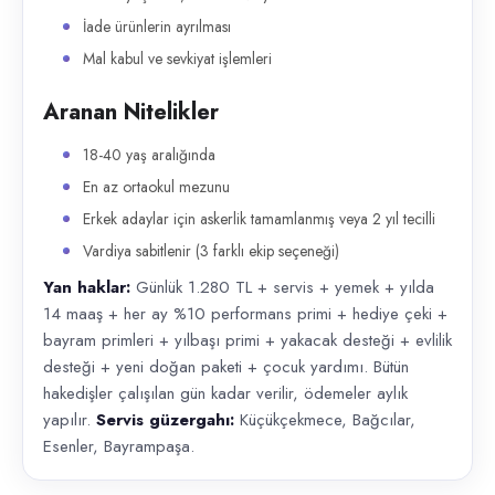
İade ürünlerin ayrılması
Mal kabul ve sevkiyat işlemleri
Aranan Nitelikler
18-40 yaş aralığında
En az ortaokul mezunu
Erkek adaylar için askerlik tamamlanmış veya 2 yıl tecilli
Vardiya sabitlenir (3 farklı ekip seçeneği)
Yan haklar:
Günlük 1.280 TL + servis + yemek + yılda
14 maaş + her ay %10 performans primi + hediye çeki +
bayram primleri + yılbaşı primi + yakacak desteği + evlilik
desteği + yeni doğan paketi + çocuk yardımı. Bütün
hakedişler çalışılan gün kadar verilir, ödemeler aylık
yapılır.
Servis güzergahı:
Küçükçekmece, Bağcılar,
Esenler, Bayrampaşa.