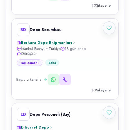
Şikayet et
BD
Depo Sorumlusu
Berkara Depo Ekipmanları
İstanbul Esenyurt Türkiye
18 gün önce
Görüşülür
Tam Zamanlı
Saha
Başvuru kanalları
Şikayet et
ED
Depo Personeli (Bay)
E-ticaret Depo