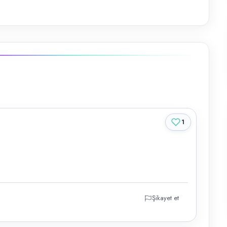
1
Şikayet et