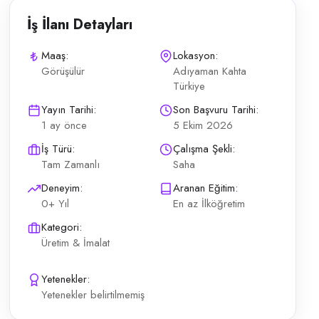
İş İlanı Detayları
Maaş:
Lokasyon:
Görüşülür
Adıyaman Kahta
Türkiye
ölümleri İşletme stilzademoda güvencesi altında; maaşların düzenli ve 
Yayın Tarihi:
Son Başvuru Tarihi:
1 ay önce
5 Ekim 2026
İş Türü:
Çalışma Şekli:
Tam Zamanlı
Saha
Deneyim:
Aranan Eğitim:
0+ Yıl
En az İlköğretim
Kategori:
Üretim & İmalat
Yetenekler:
Yetenekler belirtilmemiş