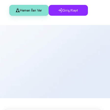
Hemen İlan Ver
Giriş/Kayıt