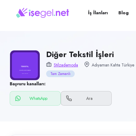
Pozisyon
Diğer Tekstil İşleri
İş İlanları
Blog
Firma
Stilzademoda
Kategori
Üretim & İmalat
Diğer Tekstil İşleri
Konum
Stilzademoda
Adıyaman Kahta Türkiye
Kahta, Adıyaman
Tam Zamanlı
Çalışma şekli
Başvuru kanalları:
Tam Zamanlı
WhatsApp
Ara
Yayın tarihi
7 Temmuz 2026
Son geçerlilik
5 Ekim 2026