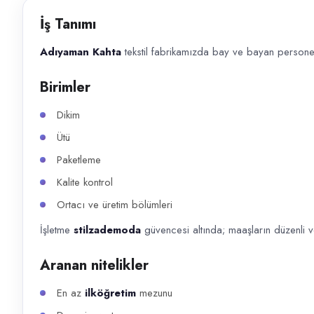
Başvuru kanalları
İş Tanımı
WhatsApp, Telefon
Adıyaman Kahta
tekstil fabrikamızda bay ve bayan personel 
İlan açıklaması
Birimler
Adıyaman Kahta tekstil fabrikamızda bay ve bayan personel alımı yapıla
Dikim
Ütü
Paketleme
Kalite kontrol
Ortacı ve üretim bölümleri
İşletme
stilzademoda
güvencesi altında; maaşların düzenli
Aranan nitelikler
En az
ilköğretim
mezunu