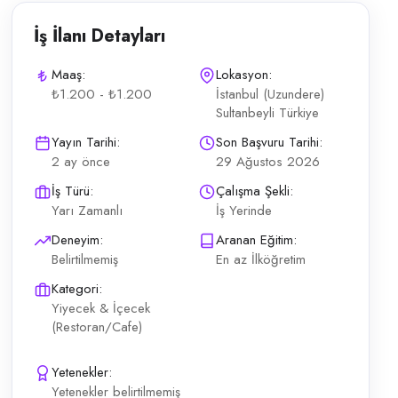
İş İlanı Detayları
Maaş:
Lokasyon:
₺1.200 - ₺1.200
İstanbul (Uzundere)
Sultanbeyli Türkiye
ğün başına 1.200 TL + bahşiş (düğüne göre değişiyor; bazı düğünler 4
Yayın Tarihi:
Son Başvuru Tarihi:
2 ay önce
29 Ağustos 2026
İş Türü:
Çalışma Şekli:
Yarı Zamanlı
İş Yerinde
Deneyim:
Aranan Eğitim:
Belirtilmemiş
En az İlköğretim
Kategori:
Yiyecek & İçecek
(Restoran/Cafe)
Yetenekler:
Yetenekler belirtilmemiş