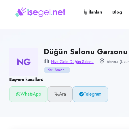
Pozisyon
Düğün Salonu Garsonu (Bayan)
İş İlanları
Blog
Firma
Niva Gold Düğün Salonu
Kategori
Yiyecek & İçecek (Restoran/Cafe)
Düğün Salonu Garsonu 
NG
Konum
Niva Gold Düğün Salonu
İstanbul (Uzu
Sultanbeyli, İstanbul (Uzundere)
Yarı Zamanlı
Çalışma şekli
Başvuru kanalları:
Yarı Zamanlı · Ofis
WhatsApp
Ara
Telegram
Yayın tarihi
31 Mayıs 2026
Son geçerlilik
29 Ağustos 2026