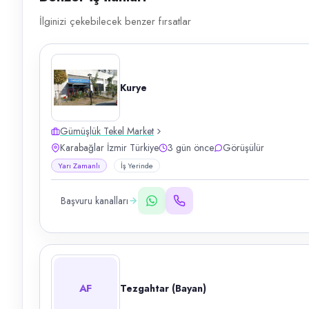
İlginizi çekebilecek benzer fırsatlar
Kurye
Gümüşlük Tekel Market
Karabağlar İzmir Türkiye
3 gün önce
Görüşülür
Yarı Zamanlı
İş Yerinde
Başvuru kanalları
AF
Tezgahtar (Bayan)