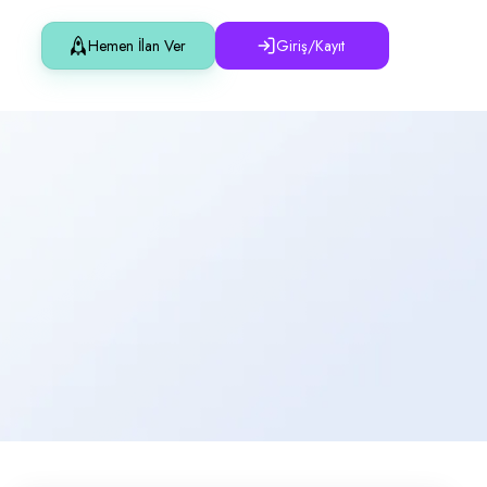
Hemen İlan Ver
Giriş/Kayıt