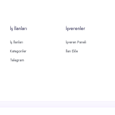
İş İlanları
İşverenler
İş İlanları
İşveren Paneli
Kategoriler
İlan Ekle
Telegram