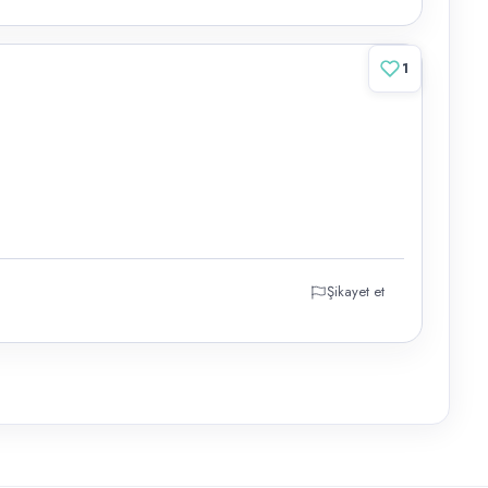
1
Şikayet et