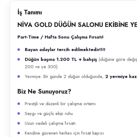
Başvuru kanalları
İş Tanımı
WhatsApp, Telegram, Telefon
NİVA GOLD DÜĞÜN SALONU EKİBİNE YE
İlan açıklaması
Part-Time / Hafta Sonu Çalışma Fırsatı!
NİVA GOLD DÜĞÜN SALONU EKİBİNE YENİ YILDIZLAR ARIYOR! Part-Time / H
Bayan adaylar tercih edilmektedir!!!!
Düğün başına 1.200 TL + bahşiş
(düğüne göre değişi
200 ve ya 300)
Yevmiye: Bir günde 2 düğün olduğunda,
2 yevmiye kaz
Biz Ne Sunuyoruz?
Prestijli ve düzenli bir çalışma ortamı
Saygı ve güçlü ekip ruhu
Uzun vadeli çalışma fırsatı
Kendine güvenen herkes için fırsat kapısı