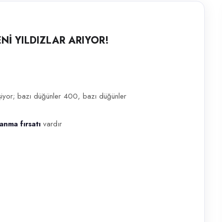
Nİ YILDIZLAR ARIYOR!
afta Sonu Çalışma Fırsatı! Bayan adaylar tercih edilmektedir!!!! Dü
yor; bazı düğünler 400, bazı düğünler
anma fırsatı
vardır