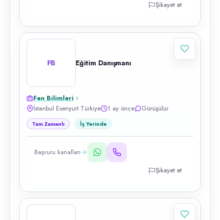
Şikayet et
FB
Eğitim Danışmanı
Fen Bilimleri
İstanbul Esenyurt Türkiye
1 ay önce
Görüşülür
Tam Zamanlı
İş Yerinde
Başvuru kanalları
Şikayet et