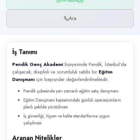
WhatsApp
Başvuru kanalları
WhatsApp, Telefon
Ara
İlan açıklaması
Pendik Genç Akademi bünyesinde Pendik, İstanbul'da çalışacak; disiplinl
İş Tanımı
Pendik Genç Akademi
bünyesinde Pendik, İstanbul'da
çalışacak; disiplinli ve sorumluluk sahibi bir
Eğitim
Danışmanı
için başvurular değerlendirilmektedir.
Pendik şubesinde yarı zamanlı eğitim satış danışmanı
Eğitim Danışmanı kapsamındaki günlük operasyonların
planlı şekilde yürütülmesi
İş güvenliği, hijyen ve kalite standartlarına uygun
çalışılması
Aranan Nitelikler