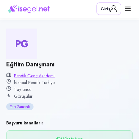
Pozisyon
Giriş
Eğitim Danışmanı
Firma
Pendik Genç Akademi
PG
Kategori
Eğitim
Konum
Eğitim Danışmanı
Pendik, İstanbul
Pendik Genç Akademi
İstanbul Pendik Türkiye
Çalışma şekli
1 ay önce
Yarı Zamanlı · Ofis
Görüşülür
Yayın tarihi
Yarı Zamanlı
22 Haziran 2026
Son geçerlilik
Başvuru kanalları:
20 Eylül 2026