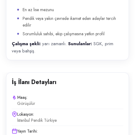
En az lise mezunu
Pendik veya yakın çevrede ikamet eden adaylar tercih
edilir
Sorumluluk sahibi, ekip çalışmasına yatkın profil
Çalışma şekli:
yarı zamanlı.
Sunulanlar:
SGK, prim
veya bahşiş.
İş İlanı Detayları
Maaş:
Görüşülür
Lokasyon:
İstanbul Pendik Türkiye
Yayın Tarihi: