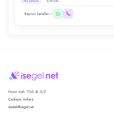
Yarı Zamanlı
İş Yerinde
Başvuru kanalları
Huzur mah. 1135. sk. 5/2
Çankaya, Ankara
destek@isegel.net