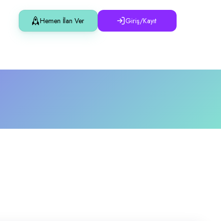
Hemen İlan Ver
Giriş/Kayıt