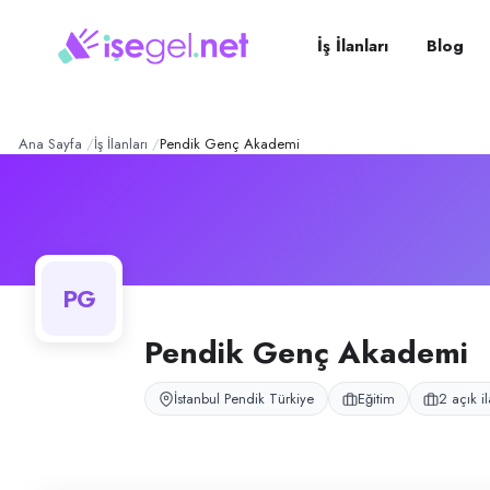
Pendik Genç Akademi
– Şi
Konum:
Pendik, İstanbul
Pendik Genç Akademi, Pendik, İstanbul bölgesinde eğitim alanında faal
İş İlanları
Blog
Açık pozisyonlar
Matematik Öğretmeni
Eğitim Danışmanı
Ana Sayfa
İş İlanları
Pendik Genç Akademi
PG
Pendik Genç Akademi
İstanbul Pendik Türkiye
Eğitim
2 açık i