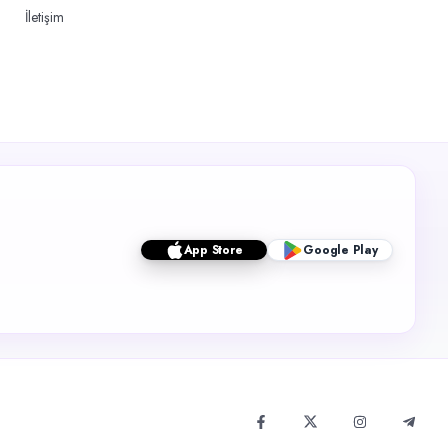
İletişim
App Store
Google Play