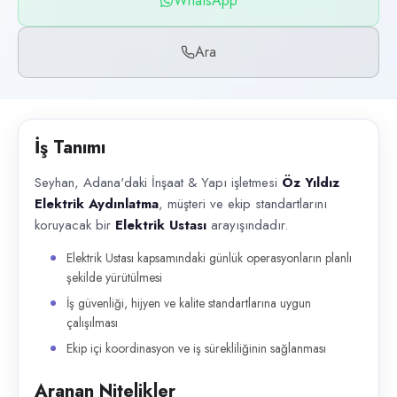
WhatsApp
Başvuru kanalları
WhatsApp, Telefon
Ara
İlan açıklaması
Seyhan, Adana'daki İnşaat & Yapı işletmesi Öz Yıldız Elektrik Aydınlatma
İş Tanımı
Seyhan, Adana'daki İnşaat & Yapı işletmesi
Öz Yıldız
Elektrik Aydınlatma
, müşteri ve ekip standartlarını
koruyacak bir
Elektrik Ustası
arayışındadır.
Elektrik Ustası kapsamındaki günlük operasyonların planlı
şekilde yürütülmesi
İş güvenliği, hijyen ve kalite standartlarına uygun
çalışılması
Ekip içi koordinasyon ve iş sürekliliğinin sağlanması
Aranan Nitelikler