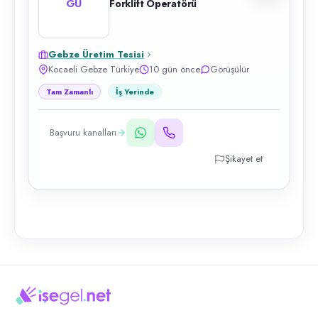
GÜ
Forklift Operatörü
Gebze Üretim Tesisi
Kocaeli Gebze Türkiye
10 gün önce
Görüşülür
Tam Zamanlı
İş Yerinde
Başvuru kanalları
Şikayet et