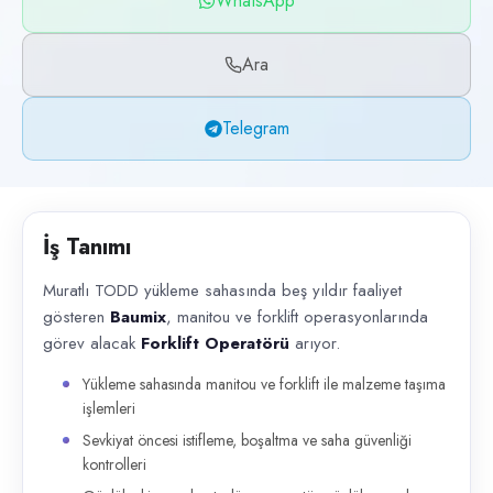
WhatsApp
Başvuru kanalları
WhatsApp, Telegram, Telefon
Ara
İlan açıklaması
Telegram
Muratlı TODD yükleme sahasında beş yıldır faaliyet gösteren Baumix , m
İş Tanımı
Muratlı TODD yükleme sahasında beş yıldır faaliyet
gösteren
Baumix
, manitou ve forklift operasyonlarında
görev alacak
Forklift Operatörü
arıyor.
Yükleme sahasında manitou ve forklift ile malzeme taşıma
işlemleri
Sevkiyat öncesi istifleme, boşaltma ve saha güvenliği
kontrolleri