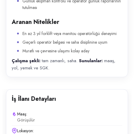
Günlük ekipman kontrolü ve operatör günlük raporlarının
tutulması
Aranan Nitelikler
En az 3 yıl forklift veya manitou operatörlüğü deneyimi
Geçerli operatör belgesi ve saha disiplinine uyum
Muratlı ve çevresine ulaşımı kolay aday
Çalışma şekli:
tam zamanlı, saha.
Sunulanlar:
maaş,
yol, yemek ve SGK.
İş İlanı Detayları
Maaş:
Görüşülür
Lokasyon: