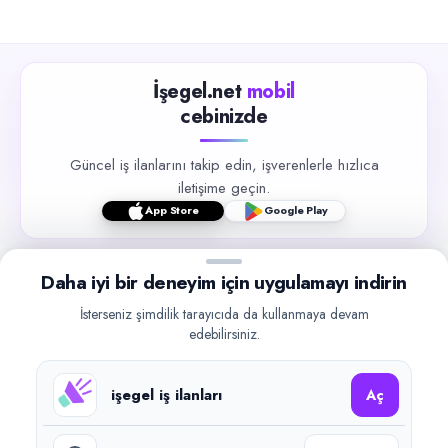
İşegel.net
mobil
cebinizde
Güncel iş ilanlarını takip edin, işverenlerle hızlıca
iletişime geçin.
App Store
Google Play
Daha iyi bir deneyim için uygulamayı indirin
İsterseniz şimdilik tarayıcıda da kullanmaya devam
edebilirsiniz.
©
2026
işegel.net. Tüm hakları saklıdır.
işegel.net bir ilan yayın platformudur; iş bulma aracılığı veya işe
işegel iş ilanları
yerleştirme faaliyeti yapmaz.
Aç