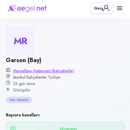
Pozisyon
Giriş
Garson (Bay)
Firma
Mangalbaşı Restaurant (Bahçelievler)
MR
Kategori
Yiyecek & İçecek (Restoran/Cafe)
Konum
Garson (Bay)
Bahçelievler, İstanbul
Mangalbaşı Restaurant (Bahçelievler)
İstanbul Bahçelievler Türkiye
Çalışma şekli
22 gün önce
Tam Zamanlı · Ofis
Görüşülür
Yayın tarihi
Tam Zamanlı
17 Temmuz 2026
Son geçerlilik
Başvuru kanalları:
15 Ekim 2026
WhatsApp