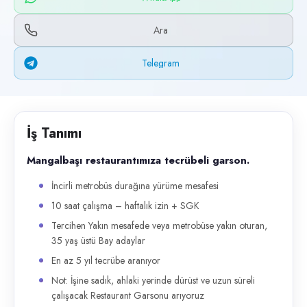
Başvuru kanalları
WhatsApp, Telegram, Telefon
Ara
İlan açıklaması
Telegram
Mangalbaşı restaurantımıza tecrübeli garson. İncirli metrobüs durağına
İş Tanımı
Mangalbaşı restaurantımıza tecrübeli garson.
İncirli metrobüs durağına yürüme mesafesi
10 saat çalışma – haftalık izin + SGK
Tercihen Yakın mesafede veya metrobüse yakın oturan,
35 yaş üstü Bay adaylar
En az 5 yıl tecrübe aranıyor
Not: İşine sadık, ahlaki yerinde dürüst ve uzun süreli
çalışacak Restaurant Garsonu arıyoruz