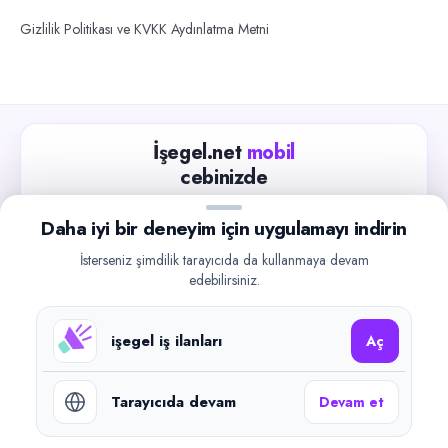
Gizlilik Politikası ve KVKK Aydınlatma Metni
İşegel.net
mobil
cebinizde
Güncel iş ilanlarını takip edin, işverenlerle hızlıca
Daha iyi bir deneyim için uygulamayı indirin
iletişime geçin.
İsterseniz şimdilik tarayıcıda da kullanmaya devam
App Store
Google Play
edebilirsiniz.
işegel iş ilanları
Aç
Tarayıcıda devam
Devam et
©
2026
işegel.net. Tüm hakları saklıdır.
işegel.net bir ilan yayın platformudur; iş bulma aracılığı veya işe