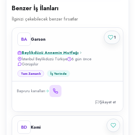
Benzer İş İlanları
İlginizi çekebilecek benzer fırsatlar
1
BA
Garson
Beylikdüzü Annemin Mutfağı
İstanbul Beylikdüzü Türkiye
6 gün önce
Görüşülür
Tam Zamanlı
İş Yerinde
Başvuru kanalları
Şikayet et
BD
Komi