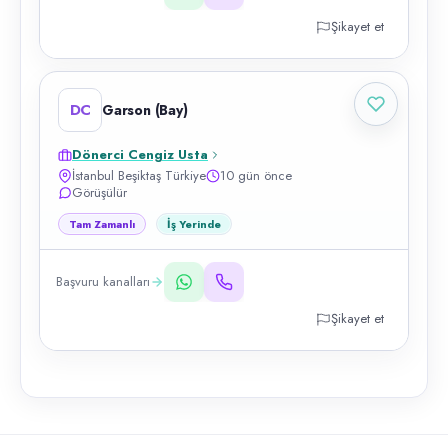
Şikayet et
DC
Garson (Bay)
Dönerci Cengiz Usta
İstanbul Beşiktaş Türkiye
10 gün önce
Görüşülür
Tam Zamanlı
İş Yerinde
Başvuru kanalları
Şikayet et