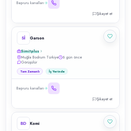
Başvuru kanalları
Şikayet et
Sİ
Garson
Simitplus
Muğla Bodrum Türkiye
6 gün önce
Görüşülür
Tam Zamanlı
İş Yerinde
Başvuru kanalları
Şikayet et
BD
Komi