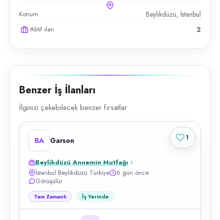
Konum
Beylikdüzü, İstanbul
Aktif ilan
2
Benzer İş İlanları
İlginizi çekebilecek benzer fırsatlar
1
BA
Garson
Beylikdüzü Annemin Mutfağı
İstanbul Beylikdüzü Türkiye
6 gün önce
Görüşülür
Tam Zamanlı
İş Yerinde