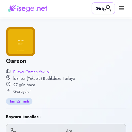
Pozisyon
Giriş
Garson
Firma
Pilavcı Osman Yakuplu
Kategori
Yiyecek & İçecek (Restoran/Cafe)
Konum
Garson
Beylikdüzü, İstanbul (Yakuplu)
Pilavcı Osman Yakuplu
İstanbul (Yakuplu) Beylikdüzü Türkiye
Çalışma şekli
27 gün önce
Tam Zamanlı
Görüşülür
Yayın tarihi
Tam Zamanlı
12 Temmuz 2026
Son geçerlilik
Başvuru kanalları:
10 Ekim 2026
Ara