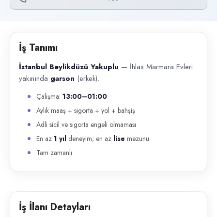
Başvuru kanalları
Telefon
İlan açıklaması
İş Tanımı
İstanbul Beylikdüzü Yakuplu — İhlas Marmara Evleri yakınında garson 
İstanbul Beylikdüzü Yakuplu
— İhlas Marmara Evleri
yakınında
garson
(erkek).
Çalışma:
13:00–01:00
Aylık maaş + sigorta + yol + bahşiş
Adli sicil ve sigorta engeli olmaması
En az
1 yıl
deneyim; en az
lise
mezunu
Tam zamanlı
İş İlanı Detayları