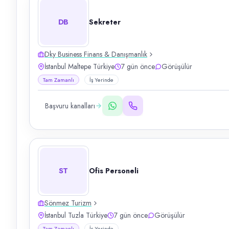
DB
Sekreter
Dky Business Finans & Danışmanlık
İstanbul Maltepe Türkiye
7 gün önce
Görüşülür
Tam Zamanlı
İş Yerinde
Başvuru kanalları
ST
Ofis Personeli
Sönmez Turizm
İstanbul Tuzla Türkiye
7 gün önce
Görüşülür
Tam Zamanlı
İş Yerinde