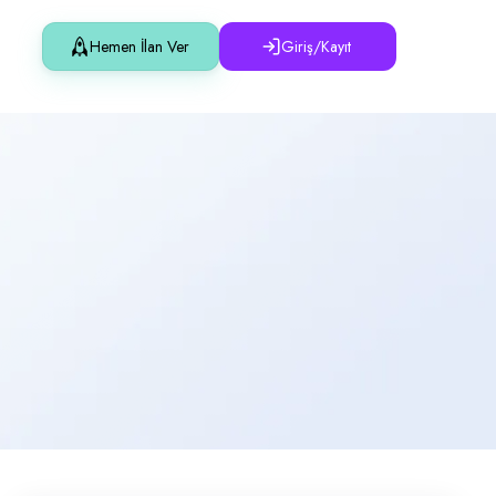
Hemen İlan Ver
Giriş/Kayıt