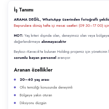
Başvuru kanalları
İş Tanımı
WhatsApp, Telefon
ARAMA DEĞİL, WhatsApp üzerinden fotoğraflı şekilde
İlan açıklaması
Başvurulara dönüş hafta içi mesai saatleri (09:30–17:00) için
ARAMA DEĞİL, WhatsApp üzerinden fotoğraflı şekilde başvurmanızı rica
NOT:
Yaş kriteri dışında olan, deneyimsiz olan veya bölgeye
değerlendirmeye
alınmayacaktır
.
Beykoz–Kavacık'ta bulunan Holding projemiz için yöneticinin
sorumlu bayan personel
aranıyor.
Aranan özellikler
20–40 yaş arası
Ofis temizliği konusunda deneyimli
Bölgeye yakın oturan
Diksiyonu düzgün