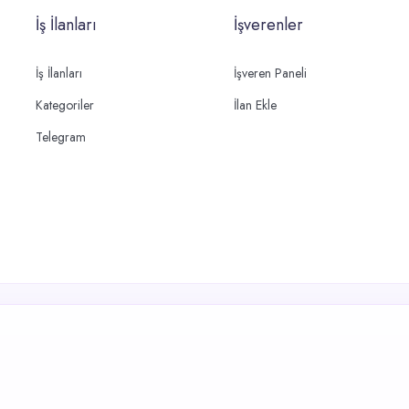
İş İlanları
İşverenler
İş İlanları
İşveren Paneli
Kategoriler
İlan Ekle
Telegram