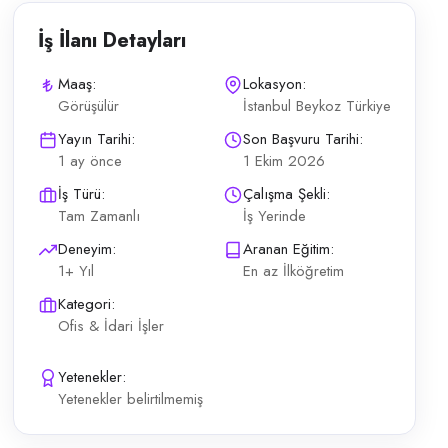
İş İlanı Detayları
Maaş:
Lokasyon:
Görüşülür
İstanbul Beykoz Türkiye
inde yapılır. NOT: Yaş kriteri dışında olan, deneyimsiz olan veya bö
Yayın Tarihi:
Son Başvuru Tarihi:
1 ay önce
1 Ekim 2026
İş Türü:
Çalışma Şekli:
Tam Zamanlı
İş Yerinde
Deneyim:
Aranan Eğitim:
1+ Yıl
En az İlköğretim
Kategori:
Ofis & İdari İşler
Yetenekler:
Yetenekler belirtilmemiş