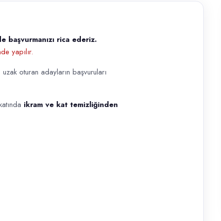
 başvurmanızı rica ederiz.
de yapılır.
 ederiz. Başvurulara dönüş hafta içi mesai saatleri (09:30–17:00) iç
 uzak oturan adayların başvuruları
 katında
ikram ve kat temizliğinden