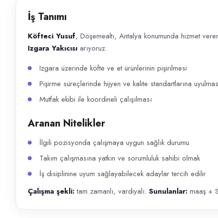
Başvuru kanalları
İş Tanımı
WhatsApp, Telefon
Köfteci Yusuf
, Döşemealtı, Antalya konumunda hizmet veren 
İlan açıklaması
Izgara Yakıcısı
arıyoruz.
Köfteci Yusuf , Döşemealtı, Antalya konumunda hizmet veren restoran işle
Izgara üzerinde köfte ve et ürünlerinin pişirilmesi
Pişirme süreçlerinde hijyen ve kalite standartlarına uyulmas
Mutfak ekibi ile koordineli çalışılması
Aranan Nitelikler
İlgili pozisyonda çalışmaya uygun sağlık durumu
Takım çalışmasına yatkın ve sorumluluk sahibi olmak
İş disiplinine uyum sağlayabilecek adaylar tercih edilir
Çalışma şekli:
tam zamanlı, vardiyalı.
Sunulanlar:
maaş + S