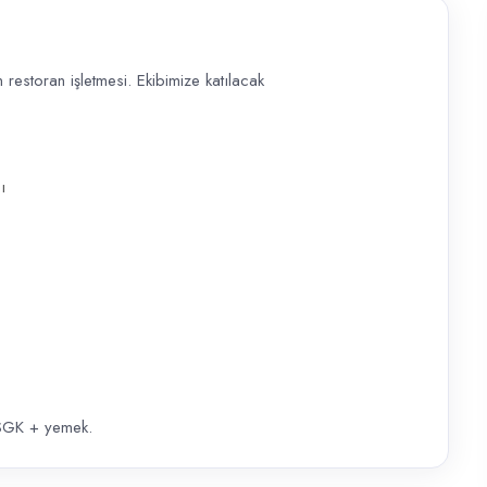
restoran işletmesi. Ekibimize katılacak
tmesi. Ekibimize katılacak Izgara Yakıcısı arıyoruz. Izgara üzerinde köf
ı
GK + yemek.