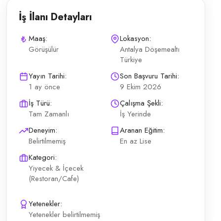
İş İlanı Detayları
Maaş:
Lokasyon:
Görüşülür
Antalya Döşemealtı
Türkiye
te ve et ürünlerinin pişirilmesi Pişirme süreçlerinde hijyen ve kalite 
Yayın Tarihi:
Son Başvuru Tarihi:
1 ay önce
9 Ekim 2026
İş Türü:
Çalışma Şekli:
Tam Zamanlı
İş Yerinde
Deneyim:
Aranan Eğitim:
Belirtilmemiş
En az Lise
Kategori:
Yiyecek & İçecek
(Restoran/Cafe)
Yetenekler:
Yetenekler belirtilmemiş