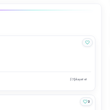
Şikayet et
2