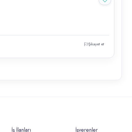
Şikayet et
İş İlanları
İşverenler