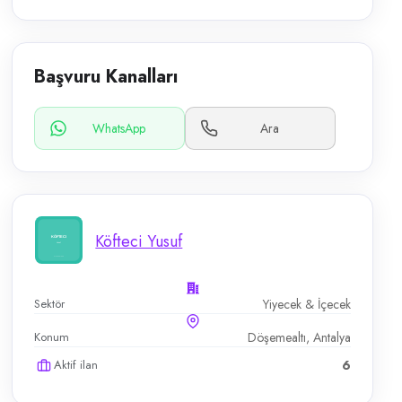
Başvuru Kanalları
WhatsApp
Ara
Köfteci Yusuf
Sektör
Yiyecek & İçecek
Konum
Döşemealtı, Antalya
Aktif ilan
6