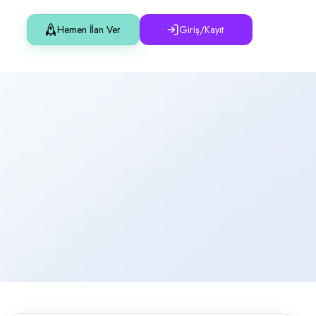
Hemen İlan Ver
Giriş/Kayıt