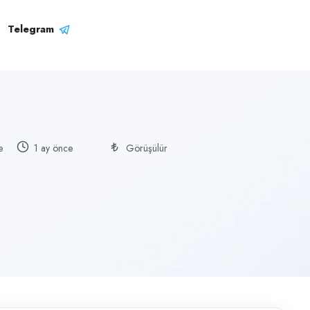
Telegram
e
1 ay önce
Görüşülür