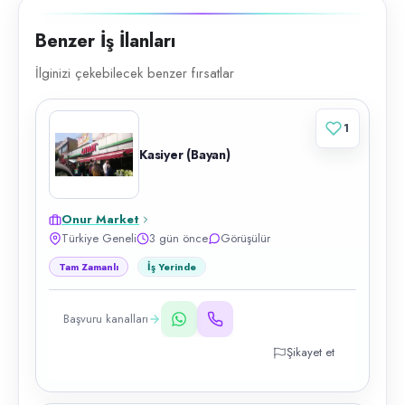
Benzer İş İlanları
İlginizi çekebilecek benzer fırsatlar
1
Kasiyer (Bayan)
Onur Market
Türkiye Geneli
3 gün önce
Görüşülür
Tam Zamanlı
İş Yerinde
Başvuru kanalları
Şikayet et