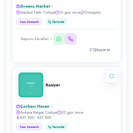
Greens Market
İstanbul Fatih Türkiye
10 gün önce
Görüşülür
Tam Zamanlı
İş Yerinde
Başvuru kanalları
Şikayet et
Kasiyer
Çorbacı Hasan
Ankara Balgat Türkiye
20 gün önce
₺37.500 - ₺37.500
Tam Zamanlı
İş Yerinde