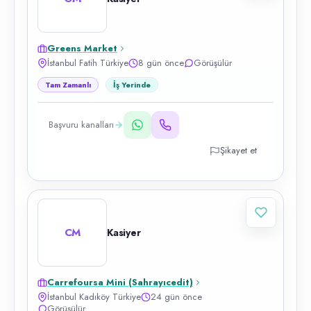
Greens Market
İstanbul Fatih Türkiye
8 gün önce
Görüşülür
Tam Zamanlı
İş Yerinde
Başvuru kanalları
Şikayet et
CM
Kasiyer
Carrefoursa Mini (Sahrayıcedit)
İstanbul Kadıköy Türkiye
24 gün önce
Görüşülür