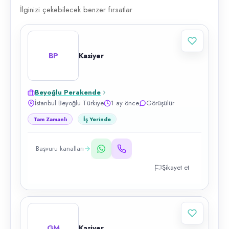
İlginizi çekebilecek benzer fırsatlar
BP
Kasiyer
Beyoğlu Perakende
İstanbul Beyoğlu Türkiye
1 ay önce
Görüşülür
Tam Zamanlı
İş Yerinde
Başvuru kanalları
Şikayet et
GM
Kasiyer