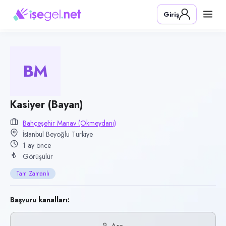
Pozisyon
Giriş
Kasiyer (Bayan)
Firma
Bahçeşehir Manav (Okmeydanı)
BM
Kategori
Perakende & Mağazacılık
Konum
Kasiyer (Bayan)
Beyoğlu, İstanbul
Bahçeşehir Manav (Okmeydanı)
İstanbul Beyoğlu Türkiye
Çalışma şekli
1 ay önce
Tam Zamanlı · Ofis
Görüşülür
Yayın tarihi
Tam Zamanlı
27 Haziran 2026
Son geçerlilik
Başvuru kanalları:
7 Ekim 2026