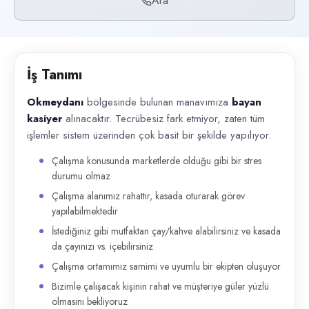
Ara
Başvuru kanalları
Telefon
İlan açıklaması
İş Tanımı
Okmeydanı bölgesinde bulunan manavımıza bayan kasiyer alınacaktır. Tec
Okmeydanı
bölgesinde bulunan manavımıza
bayan
kasiyer
alınacaktır. Tecrübesiz fark etmiyor, zaten tüm
işlemler sistem üzerinden çok basit bir şekilde yapılıyor.
Çalışma konusunda marketlerde olduğu gibi bir stres
durumu olmaz
Çalışma alanımız rahattır, kasada oturarak görev
yapılabilmektedir
İstediğiniz gibi mutfaktan çay/kahve alabilirsiniz ve kasada
da çayınızı vs. içebilirsiniz
Çalışma ortamımız samimi ve uyumlu bir ekipten oluşuyor
Bizimle çalışacak kişinin rahat ve müşteriye güler yüzlü
olmasını bekliyoruz