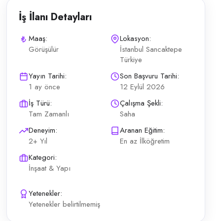
İş İlanı Detayları
Maaş:
Lokasyon:
Görüşülür
İstanbul Sancaktepe
Türkiye
lir Sorumluluk sahibi, ekip çalışmasına yatkın profil Çalışma şekli: ta
Yayın Tarihi:
Son Başvuru Tarihi:
1 ay önce
12 Eylül 2026
İş Türü:
Çalışma Şekli:
Tam Zamanlı
Saha
Deneyim:
Aranan Eğitim:
2+ Yıl
En az İlköğretim
Kategori:
İnşaat & Yapı
Yetenekler:
Yetenekler belirtilmemiş