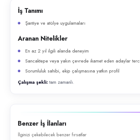
Başvuru kanalları
İş Tanımı
WhatsApp, Telegram, Telefon
Şantiye ve atölye uygulamaları
İlan açıklaması
Aranan Nitelikler
Şantiye ve atölye uygulamaları Aranan Nitelikler En az 2 yıl ilgili ala
En az 2 yıl ilgili alanda deneyim
Sancaktepe veya yakın çevrede ikamet eden adaylar tercih
Sorumluluk sahibi, ekip çalışmasına yatkın profil
Çalışma şekli:
tam zamanlı.
Benzer İş İlanları
İlginizi çekebilecek benzer fırsatlar