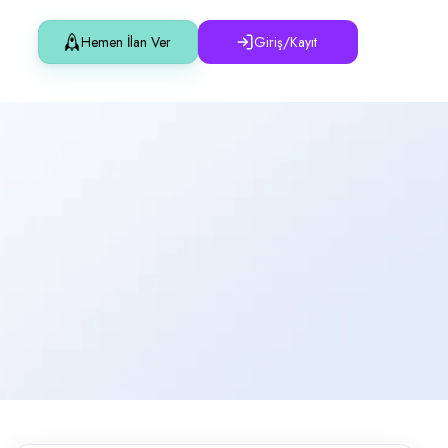
Hemen İlan Ver
Giriş/Kayıt