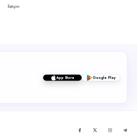
İletişim
App Store
Google Play