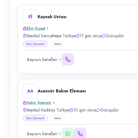
Eİ
Kaynak Ustası
Ekin İnşaat
İstanbul Sancaktepe Türkiye
17 gün önce
Görüşülür
Tam Zamanlı
Saha
Başvuru kanalları
AA
Asansör Bakım Elemanı
Astor Asansör
İstanbul Kadıköy Türkiye
10 gün önce
Görüşülür
Tam Zamanlı
Saha
Başvuru kanalları