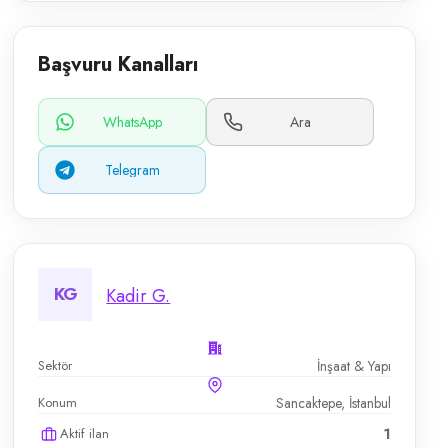
Başvuru Kanalları
WhatsApp
Ara
Telegram
KG
Kadir G.
Sektör
İnşaat & Yapı
Konum
Sancaktepe, İstanbul
Aktif ilan
1