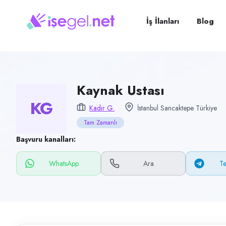
Pozisyon
Kaynak Ustası
İş İlanları
Blog
Firma
Kadir G.
Kategori
İnşaat & Yapı
Kaynak Ustası
KG
Konum
Kadir G.
İstanbul Sancaktepe Türkiye
Sancaktepe, İstanbul
Tam Zamanlı
Çalışma şekli
Başvuru kanalları:
Tam Zamanlı
WhatsApp
Ara
T
Yayın tarihi
14 Haziran 2026
Son geçerlilik
12 Eylül 2026