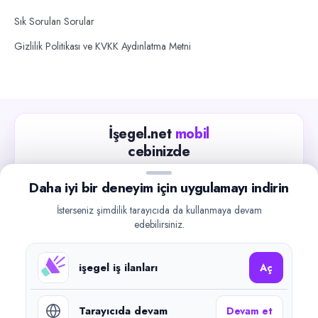
Sık Sorulan Sorular
Gizlilik Politikası ve KVKK Aydınlatma Metni
İşegel.net
mobil
cebinizde
Güncel iş ilanlarını takip edin, işverenlerle hızlıca
Daha iyi bir deneyim için uygulamayı indirin
iletişime geçin.
İsterseniz şimdilik tarayıcıda da kullanmaya devam
App Store
Google Play
edebilirsiniz.
işegel iş ilanları
Aç
Tarayıcıda devam
Devam et
©
2026
işegel.net. Tüm hakları saklıdır.