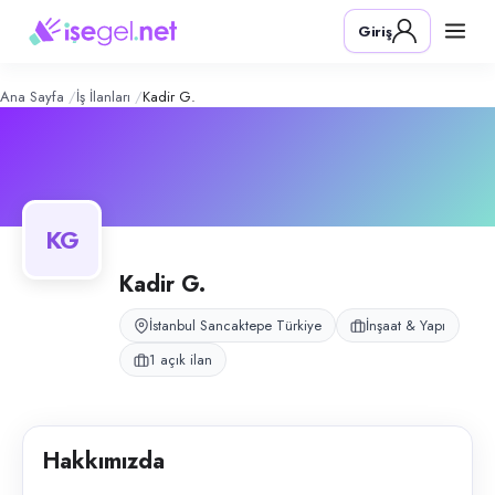
Kadir G.
– Şirket Profili
Konum:
Sancaktepe, İstanbul
Giriş
Kadir G., Sancaktepe, İstanbul bölgesinde i̇nşaat & yapı alanında faali
Açık pozisyonlar
Kaynak Ustası
Ana Sayfa
İş İlanları
Kadir G.
KG
Kadir G.
İstanbul Sancaktepe Türkiye
İnşaat & Yapı
1 açık ilan
Hakkımızda