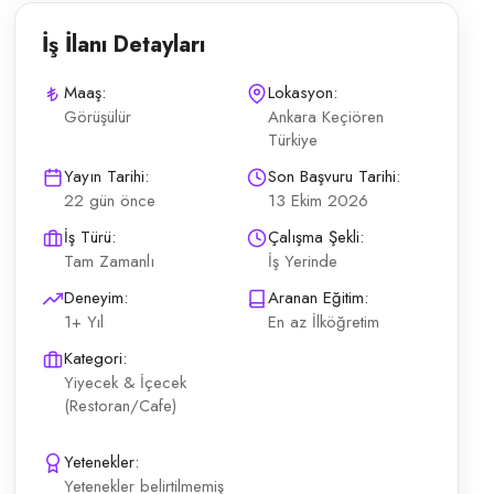
İş İlanı Detayları
Maaş:
Lokasyon:
Görüşülür
Ankara Keçiören
Türkiye
ıyor. Görüşmeler yüz yüze yapılacaktır Kepçeci kapsamındaki günlük oper
Yayın Tarihi:
Son Başvuru Tarihi:
22 gün önce
13 Ekim 2026
İş Türü:
Çalışma Şekli:
Tam Zamanlı
İş Yerinde
Deneyim:
Aranan Eğitim:
1+ Yıl
En az İlköğretim
Kategori:
Yiyecek & İçecek
(Restoran/Cafe)
Yetenekler:
Yetenekler belirtilmemiş