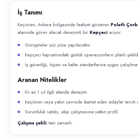
Başvuru kanalları
İş Tanımı
WhatsApp, Telefon
Keçiören, Ankara bölgesinde faaliyet gösteren
Polatlı Çor
İlan açıklaması
alanında görev alacak deneyimli bir
Kepçeci
arıyor.
Keçiören, Ankara bölgesinde faaliyet gösteren Polatlı Çorba Dünyası , 
Görüşmeler yüz yüze yapılacaktır
Kepçeci kapsamındaki günlük operasyonların planlı şekild
İş güvenliği, hijyen ve kalite standartlarına uygun çalışılma
Aranan Nitelikler
En az 1 yıl ilgili alanda deneyim
Keçiören veya yakın çevrede ikamet eden adaylar tercih e
Sorumluluk sahibi, ekip çalışmasına yatkın profil
Çalışma şekli:
tam zamanlı.