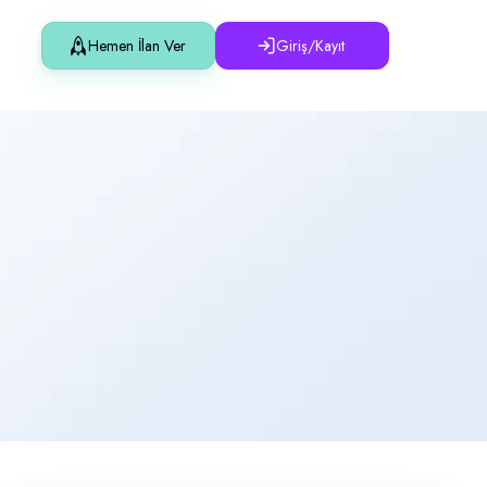
Hemen İlan Ver
Giriş/Kayıt