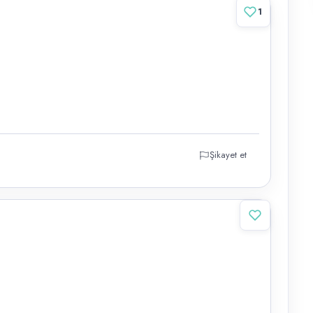
1
Şikayet et