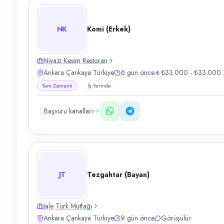
NK
Komi (Erkek)
Niyazi Kesim Restoran
Ankara Çankaya Türkiye
6 gün önce
₺33.000 - ₺33.000
Tam Zamanlı
İş Yerinde
Başvuru kanalları
JT
Tezgahtar (Bayan)
Jale Türk Mutfağı
Ankara Çankaya Türkiye
9 gün önce
Görüşülür