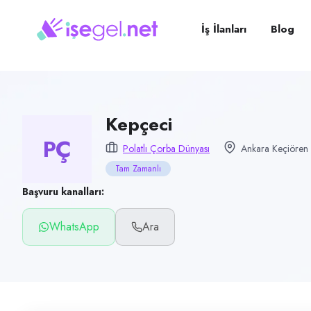
Pozisyon
Kepçeci
İş İlanları
Blog
Firma
Polatlı Çorba Dünyası
Kategori
Yiyecek & İçecek (Restoran/Cafe)
Kepçeci
PÇ
Konum
Polatlı Çorba Dünyası
Ankara Keçiören 
Keçiören, Ankara
Tam Zamanlı
Çalışma şekli
Başvuru kanalları:
Tam Zamanlı · Ofis
WhatsApp
Ara
Yayın tarihi
15 Temmuz 2026
Son geçerlilik
13 Ekim 2026