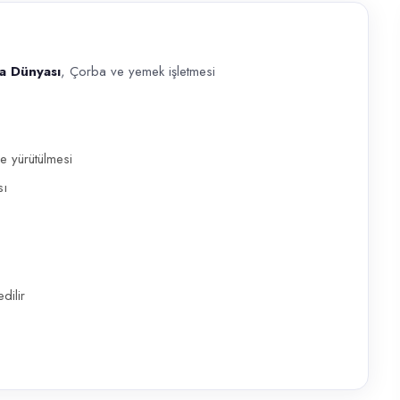
ba Dünyası
, Çorba ve yemek işletmesi
Çorba ve yemek işletmesi alanında görev alacak deneyimli bir Kepçeci ar
e yürütülmesi
sı
dilir