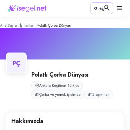
Polatlı Çorba Dünyası
– Şirket Profili
Konum:
Keçiören, Ankara
Giriş
Polatlı Çorba Dünyası, Keçiören, Ankara bölgesinde çorba ve yemek işl
Açık pozisyonlar
Bulaşıkçı
Kepçeci
Ana Sayfa
İş İlanları
Polatlı Çorba Dünyası
PÇ
Polatlı Çorba Dünyası
Ankara Keçiören Türkiye
Çorba ve yemek işletmesi
2 açık ilan
Hakkımızda