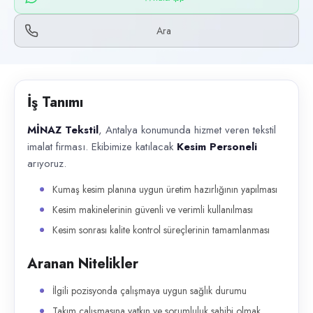
Başvuru kanalları
WhatsApp, Telefon
Ara
İlan açıklaması
MİNAZ Tekstil , Antalya konumunda hizmet veren tekstil imalat firması. 
İş Tanımı
MİNAZ Tekstil
, Antalya konumunda hizmet veren tekstil
imalat firması. Ekibimize katılacak
Kesim Personeli
arıyoruz.
Kumaş kesim planına uygun üretim hazırlığının yapılması
Kesim makinelerinin güvenli ve verimli kullanılması
Kesim sonrası kalite kontrol süreçlerinin tamamlanması
Aranan Nitelikler
İlgili pozisyonda çalışmaya uygun sağlık durumu
Takım çalışmasına yatkın ve sorumluluk sahibi olmak