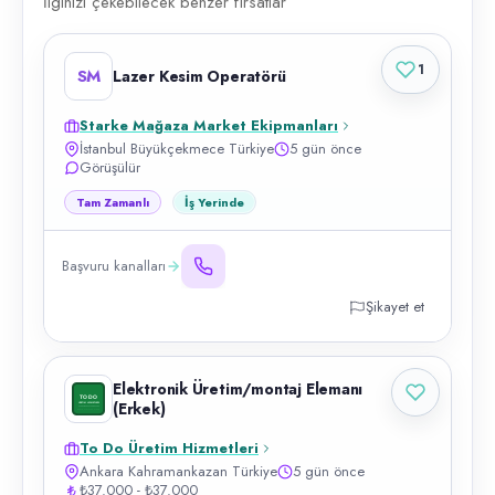
İlginizi çekebilecek benzer fırsatlar
1
SM
Lazer Kesim Operatörü
Starke Mağaza Market Ekipmanları
İstanbul Büyükçekmece Türkiye
5 gün önce
Görüşülür
Tam Zamanlı
İş Yerinde
Başvuru kanalları
Şikayet et
Elektronik Üretim/montaj Elemanı
(Erkek)
To Do Üretim Hizmetleri
Ankara Kahramankazan Türkiye
5 gün önce
₺37.000 - ₺37.000