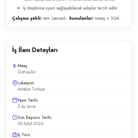
İş disiplinine uyum sağlayabilecek adaylar tercih edilir
Çalışma şekli:
tam zamanlı.
Sunulanlar:
maaş + SGK.
İş İlanı Detayları
Maaş:
Görüşülür
Lokasyon:
Antalya Türkiye
Yayın Tarihi:
2 ay önce
Son Başvuru Tarihi:
20 Eylül 2026
İş Türü: