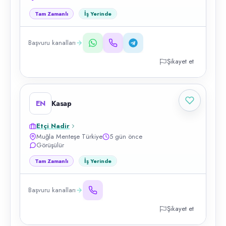
Tam Zamanlı
İş Yerinde
Başvuru kanalları
Şikayet et
EN
Kasap
Etçi Nadir
Muğla Menteşe Türkiye
5 gün önce
Görüşülür
Tam Zamanlı
İş Yerinde
Başvuru kanalları
Şikayet et