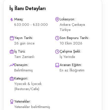
İş İlanı Detayları
Maaş:
Lokasyon:
₺33.000 - ₺33.000
Ankara Çankaya
Türkiye
rta dahil (gönüllük veya sigortasız çalışma YOK) Görüşmeler yüz yüz
Yayın Tarihi:
Son Başvuru Tarihi:
26 gün önce
10 Ekim 2026
İş Türü:
Çalışma Şekli:
Tam Zamanlı
İş Yerinde
Deneyim:
Aranan Eğitim:
Belirtilmemiş
En az İlköğretim
Kategori:
Yiyecek & İçecek
(Restoran/Cafe)
Yetenekler:
Yetenekler belirtilmemiş