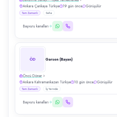
Ankara Çankaya Türkiye
19 gün önce
Görüşülür
Tam Zamanlı
Saha
Başvuru kanalları
ÖD
Garson (Bayan)
Öncü Döner
Ankara Kahramankazan Türkiye
10 gün önce
Görüşülür
Tam Zamanlı
İş Yerinde
Başvuru kanalları