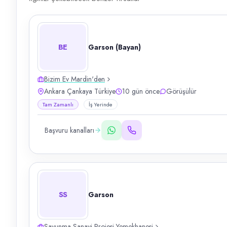
BE
Garson (Bayan)
Bizim Ev Mardin'den
Ankara Çankaya Türkiye
10 gün önce
Görüşülür
Tam Zamanlı
İş Yerinde
Başvuru kanalları
SS
Garson
Savunma Sanayi Projesi Yemekhanesi