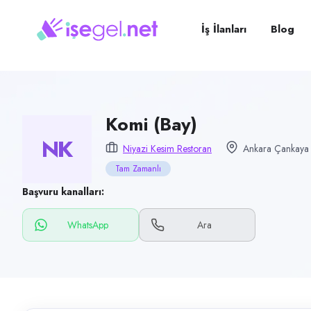
Pozisyon
Komi (Bay)
İş İlanları
Blog
Firma
Niyazi Kesim Restoran
Kategori
Yiyecek & İçecek (Restoran/Cafe)
Komi (Bay)
NK
Konum
Niyazi Kesim Restoran
Ankara Çankaya 
Çankaya, Ankara
Tam Zamanlı
Çalışma şekli
Başvuru kanalları:
Tam Zamanlı · Ofis
WhatsApp
Ara
Yayın tarihi
12 Temmuz 2026
Son geçerlilik
10 Ekim 2026