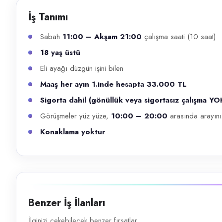
Başvuru kanalları
İş Tanımı
WhatsApp, Telefon
Sabah
11:00 – Akşam 21:00
çalışma saati (10 saat)
İlan açıklaması
18 yaş üstü
Sabah 11:00 – Akşam 21:00 çalışma saati (10 saat) 18 yaş üstü Eli a
Eli ayağı düzgün işini bilen
Maaş her ayın 1.inde hesapta 33.000 TL
Sigorta dahil (gönüllük veya sigortasız çalışma YO
Görüşmeler yüz yüze,
10:00 – 20:00
arasında arayını
Konaklama yoktur
Benzer İş İlanları
İlginizi çekebilecek benzer fırsatlar