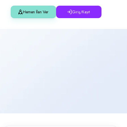
Hemen İlan Ver
Giriş/Kayıt