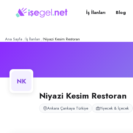
Niyazi Kesim Restoran
– Şi
Konum:
Çankaya, Ankara
Niyazi Kesim Restoran, Ankara Çankaya'da restoran işletir; servis elem
İş İlanları
Blog
Açık pozisyonlar
Komi (Erkek)
Komi / Servis Elemanı (Erkek — Deneyimli)
Komi (Bay)
Ana Sayfa
İş İlanları
Niyazi Kesim Restoran
Komi (Bay)
NK
Niyazi Kesim Restoran
Ankara Çankaya Türkiye
Yiyecek & İçecek