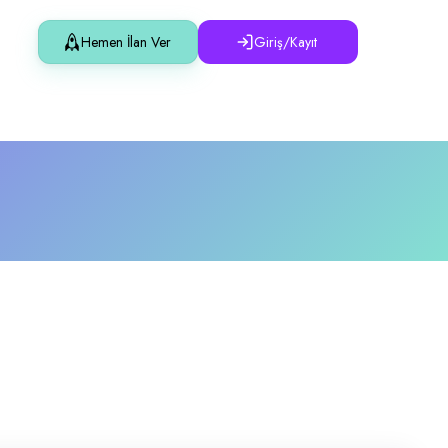
Hemen İlan Ver
Giriş/Kayıt