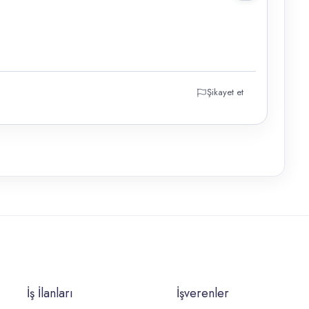
Şikayet et
İş İlanları
İşverenler