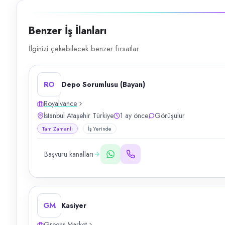
Benzer İş İlanları
İlginizi çekebilecek benzer fırsatlar
RO
Depo Sorumlusu (Bayan)
Royalvance
İstanbul Ataşehir Türkiye
1 ay önce
Görüşülür
Tam Zamanlı
İş Yerinde
Başvuru kanalları
GM
Kasiyer
Greens Market