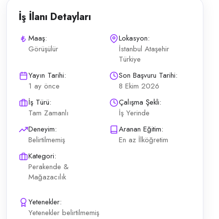
İş İlanı Detayları
Maaş:
Lokasyon:
Görüşülür
İstanbul Ataşehir
Türkiye
rayışımız bulunmaktadır. Ürünlerin reyonlarda standartlara göre olm
Yayın Tarihi:
Son Başvuru Tarihi:
1 ay önce
8 Ekim 2026
İş Türü:
Çalışma Şekli:
Tam Zamanlı
İş Yerinde
Deneyim:
Aranan Eğitim:
Belirtilmemiş
En az İlköğretim
Kategori:
Perakende &
Mağazacılık
Yetenekler:
Yetenekler belirtilmemiş