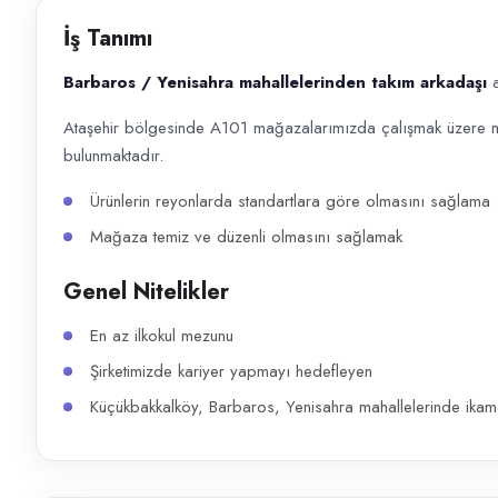
Başvuru kanalları
İş Tanımı
WhatsApp, Telefon
Barbaros / Yenisahra mahallelerinden takım arkadaşı
a
İlan açıklaması
Ataşehir bölgesinde A101 mağazalarımızda çalışmak üzere m
Barbaros / Yenisahra mahallelerinden takım arkadaşı arıyoruz. Ataşeh
bulunmaktadır.
Ürünlerin reyonlarda standartlara göre olmasını sağlama
Mağaza temiz ve düzenli olmasını sağlamak
Genel Nitelikler
En az ilkokul mezunu
Şirketimizde kariyer yapmayı hedefleyen
Küçükbakkalköy, Barbaros, Yenisahra mahallelerinde ika