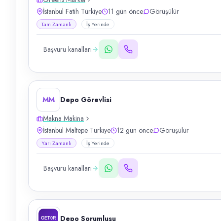
İstanbul Fatih Türkiye
11 gün önce
Görüşülür
Tam Zamanlı
İş Yerinde
Başvuru kanalları
MM
Depo Görevlisi
Makna Makina
İstanbul Maltepe Türkiye
12 gün önce
Görüşülür
Yarı Zamanlı
İş Yerinde
Başvuru kanalları
Depo Sorumlusu