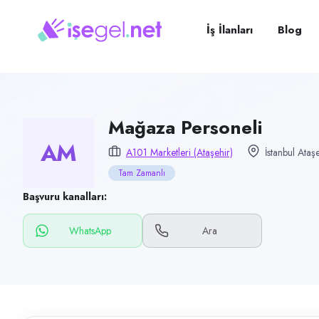
Pozisyon
Mağaza Personeli
İş İlanları
Blog
Firma
A101 Marketleri (Ataşehir)
Kategori
Perakende & Mağazacılık
Mağaza Personeli
AM
Konum
A101 Marketleri (Ataşehir)
İstanbul Ataş
Ataşehir, İstanbul
Tam Zamanlı
Çalışma şekli
Başvuru kanalları:
Tam Zamanlı · Ofis
WhatsApp
Ara
Yayın tarihi
10 Temmuz 2026
Son geçerlilik
8 Ekim 2026