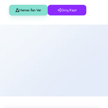
Hemen İlan Ver
Giriş/Kayıt