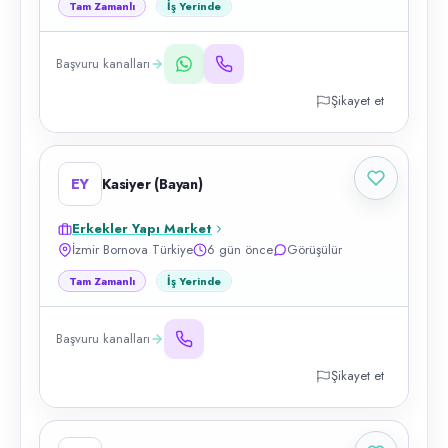
Tam Zamanlı
İş Yerinde
Başvuru kanalları
Şikayet et
EY
Kasiyer (Bayan)
Erkekler Yapı Market
İzmir Bornova Türkiye
6 gün önce
Görüşülür
Tam Zamanlı
İş Yerinde
Başvuru kanalları
Şikayet et