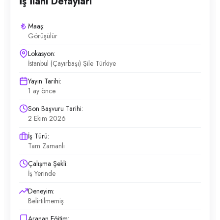
İş İlanı Detayları
Maaş:
Görüşülür
Lokasyon:
İstanbul (Çayırbaşı) Şile Türkiye
Yayın Tarihi:
1 ay önce
Son Başvuru Tarihi:
2 Ekim 2026
İş Türü:
Tam Zamanlı
Çalışma Şekli:
İş Yerinde
Deneyim:
Belirtilmemiş
Aranan Eğitim: