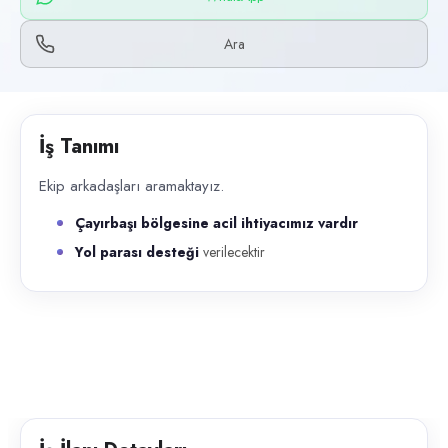
Başvuru kanalları
WhatsApp, Telefon
Ara
İlan açıklaması
Ekip arkadaşları aramaktayız. Çayırbaşı bölgesine acil ihtiyacımız vardı
İş Tanımı
Ekip arkadaşları aramaktayız.
Çayırbaşı bölgesine acil ihtiyacımız vardır
Yol parası desteği
verilecektir