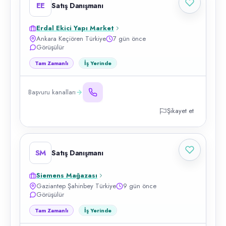
EE
Satış Danışmanı
Erdal Ekici Yapı Market
Ankara Keçiören Türkiye
7 gün önce
Görüşülür
Tam Zamanlı
İş Yerinde
Başvuru kanalları
Şikayet et
SM
Satış Danışmanı
Siemens Mağazası
Gaziantep Şahinbey Türkiye
9 gün önce
Görüşülür
Tam Zamanlı
İş Yerinde