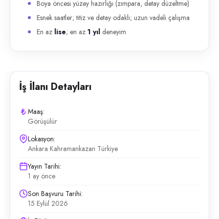
Boya öncesi yüzey hazırlığı (zımpara, detay düzeltme)
Esnek saatler; titiz ve detay odaklı; uzun vadeli çalışma
En az
lise
; en az
1 yıl
deneyim
İş İlanı Detayları
Maaş:
Görüşülür
Lokasyon:
Ankara Kahramankazan Türkiye
Yayın Tarihi:
1 ay önce
Son Başvuru Tarihi:
15 Eylül 2026