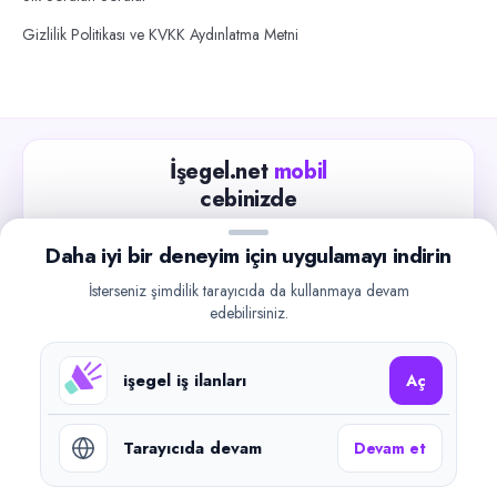
Gizlilik Politikası ve KVKK Aydınlatma Metni
İşegel.net
mobil
cebinizde
Güncel iş ilanlarını takip edin, işverenlerle hızlıca
Daha iyi bir deneyim için uygulamayı indirin
iletişime geçin.
İsterseniz şimdilik tarayıcıda da kullanmaya devam
App Store
Google Play
edebilirsiniz.
işegel iş ilanları
Aç
Tarayıcıda devam
Devam et
©
2026
işegel.net. Tüm hakları saklıdır.
işegel.net bir ilan yayın platformudur; iş bulma aracılığı veya işe