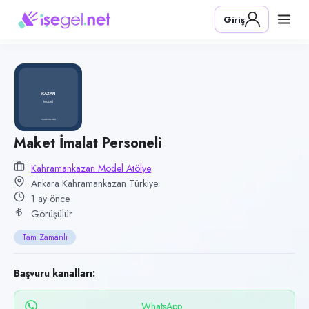
Pozisyon
Giriş
Maket İmalat Personeli
Firma
Kahramankazan Model Atölye
Kategori
Üretim & İmalat
Konum
Maket İmalat Personeli
Kahramankazan, Ankara
Kahramankazan Model Atölye
Ankara Kahramankazan Türkiye
Çalışma şekli
1 ay önce
Tam Zamanlı
Görüşülür
Yayın tarihi
Tam Zamanlı
17 Haziran 2026
Son geçerlilik
Başvuru kanalları:
15 Eylül 2026
WhatsApp