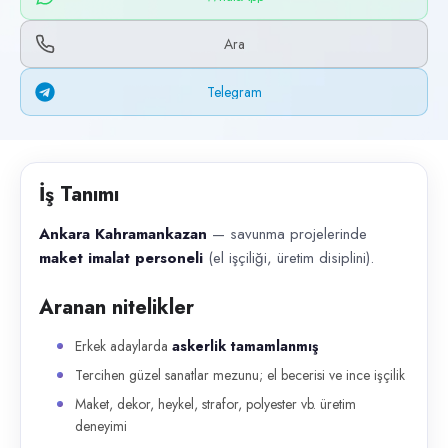
Başvuru kanalları
WhatsApp, Telegram, Telefon
Ara
İlan açıklaması
Telegram
Ankara Kahramankazan — savunma projelerinde maket imalat personeli (el 
İş Tanımı
Ankara Kahramankazan
— savunma projelerinde
maket imalat personeli
(el işçiliği, üretim disiplini).
Aranan nitelikler
Erkek adaylarda
askerlik tamamlanmış
Tercihen güzel sanatlar mezunu; el becerisi ve ince işçilik
Maket, dekor, heykel, strafor, polyester vb. üretim
deneyimi