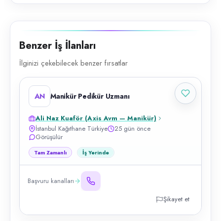
Benzer İş İlanları
İlginizi çekebilecek benzer fırsatlar
AN
Manikür Pedikür Uzmanı
Ali Naz Kuaför (Axis Avm — Manikür)
İstanbul Kağıthane Türkiye
25 gün önce
Görüşülür
Tam Zamanlı
İş Yerinde
Başvuru kanalları
Şikayet et