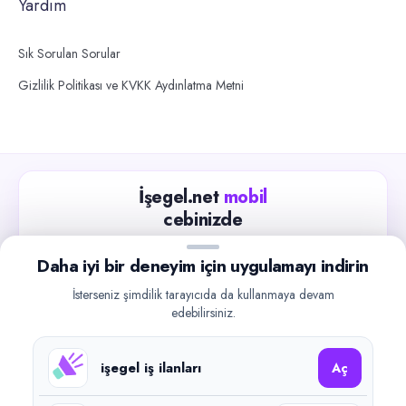
Yardım
Sık Sorulan Sorular
Gizlilik Politikası ve KVKK Aydınlatma Metni
İşegel.net
mobil
cebinizde
Güncel iş ilanlarını takip edin, işverenlerle hızlıca
Daha iyi bir deneyim için uygulamayı indirin
iletişime geçin.
İsterseniz şimdilik tarayıcıda da kullanmaya devam
App Store
Google Play
edebilirsiniz.
işegel iş ilanları
Aç