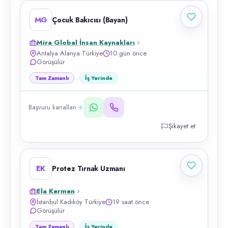
MG
Çocuk Bakıcısı (Bayan)
Mira Global İnsan Kaynakları
Antalya Alanya Türkiye
10 gün önce
Görüşülür
Tam Zamanlı
İş Yerinde
Başvuru kanalları
Şikayet et
EK
Protez Tırnak Uzmanı
Ela Kermen
İstanbul Kadıköy Türkiye
19 saat önce
Görüşülür
Tam Zamanlı
İş Yerinde