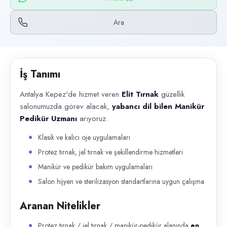
Başvuru kanalları
WhatsApp, Telefon
Ara
İlan açıklaması
Antalya Kepez'de hizmet veren Elit Tırnak güzellik salonumuzda görev ala
İş Tanımı
Antalya Kepez'de hizmet veren
Elit Tırnak
güzellik
salonumuzda görev alacak,
yabancı dil bilen Manikür
Pedikür Uzmanı
arıyoruz.
Klasik ve kalıcı oje uygulamaları
Protez tırnak, jel tırnak ve şekillendirme hizmetleri
Manikür ve pedikür bakım uygulamaları
Salon hijyen ve sterilizasyon standartlarına uygun çalışma
Aranan Nitelikler
Protez tırnak / jel tırnak / manikür-pedikür alanında
en