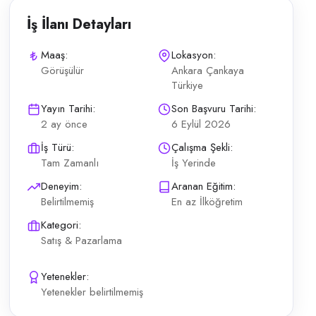
İş İlanı Detayları
Maaş:
Lokasyon:
Görüşülür
Ankara Çankaya
Türkiye
 müşteri karşılama Ürün teşhir ve hijyen standartlarına uyum Aranan Nit
Yayın Tarihi:
Son Başvuru Tarihi:
2 ay önce
6 Eylül 2026
İş Türü:
Çalışma Şekli:
Tam Zamanlı
İş Yerinde
Deneyim:
Aranan Eğitim:
Belirtilmemiş
En az İlköğretim
Kategori:
Satış & Pazarlama
Yetenekler:
Yetenekler belirtilmemiş