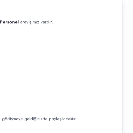
Personel
arayışımız vardır.
ımız vardır. Mağaza içi raf düzenleme ve stok takibi Kasa işlemleri ve
i görüşmeye geldiğinizde paylaşılacaktır.