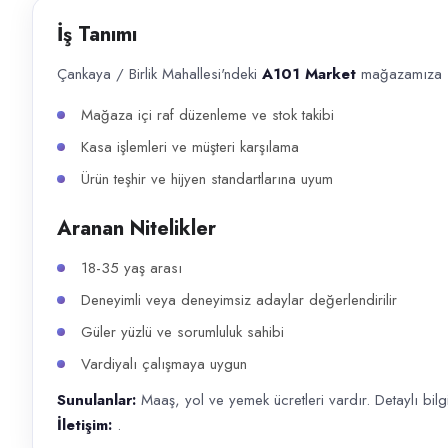
Başvuru kanalları
İş Tanımı
WhatsApp, Telefon
Çankaya / Birlik Mahallesi'ndeki
A101 Market
mağazamıza
İlan açıklaması
Mağaza içi raf düzenleme ve stok takibi
Çankaya / Birlik Mahallesi'ndeki A101 Market mağazamıza Personel arayış
Kasa işlemleri ve müşteri karşılama
Ürün teşhir ve hijyen standartlarına uyum
Aranan Nitelikler
18-35 yaş arası
Deneyimli veya deneyimsiz adaylar değerlendirilir
Güler yüzlü ve sorumluluk sahibi
Vardiyalı çalışmaya uygun
Sunulanlar:
Maaş, yol ve yemek ücretleri vardır. Detaylı bilg
İletişim:
.