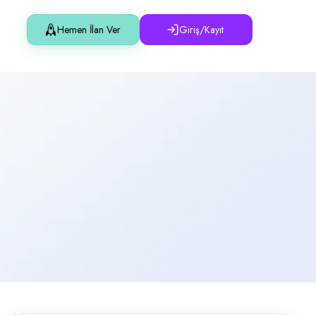
Hemen İlan Ver
Giriş/Kayıt