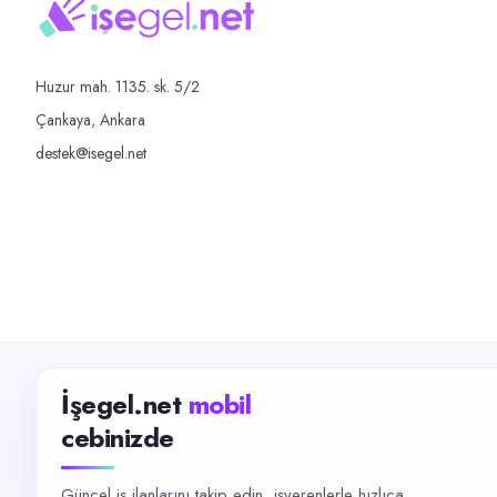
Huzur mah. 1135. sk. 5/2
Çankaya, Ankara
destek@isegel.net
İşegel.net
mobil
cebinizde
Güncel iş ilanlarını takip edin, işverenlerle hızlıca