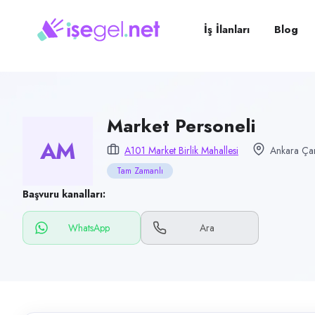
Pozisyon
Market Personeli
İş İlanları
Blog
Firma
A101 Market Birlik Mahallesi
Kategori
Satış & Pazarlama
Market Personeli
AM
Konum
A101 Market Birlik Mahallesi
Ankara Ça
Çankaya, Ankara
Tam Zamanlı
Çalışma şekli
Başvuru kanalları:
Tam Zamanlı · Ofis
WhatsApp
Ara
Yayın tarihi
8 Haziran 2026
Son geçerlilik
6 Eylül 2026