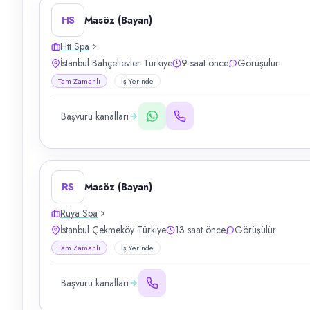
HS
Masöz (Bayan)
Htt Spa
İstanbul Bahçelievler Türkiye
9 saat önce
Görüşülür
Tam Zamanlı
İş Yerinde
Başvuru kanalları
RS
Masöz (Bayan)
Rüya Spa
İstanbul Çekmeköy Türkiye
13 saat önce
Görüşülür
Tam Zamanlı
İş Yerinde
Başvuru kanalları