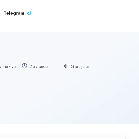
Telegram
u Türkiye
2 ay önce
Görüşülür