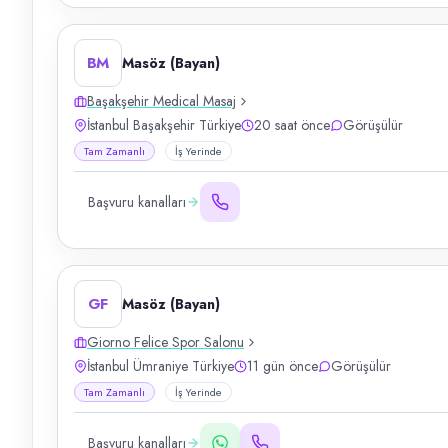
BM
Masöz (Bayan)
Başakşehir Medical Masaj
İstanbul Başakşehir Türkiye
20 saat önce
Görüşülür
Tam Zamanlı
İş Yerinde
Başvuru kanalları
GF
Masöz (Bayan)
Giorno Felice Spor Salonu
İstanbul Ümraniye Türkiye
11 gün önce
Görüşülür
Tam Zamanlı
İş Yerinde
Başvuru kanalları