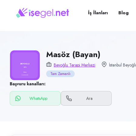
Pozisyon
Masöz (Bayan)
İş İlanları
Blog
Firma
Beyoğlu Terapi Merkezi
Kategori
Temizlik & Hizmet
Masöz (Bayan)
Konum
Beyoğlu Terapi Merkezi
İstanbul Beyoğl
Beyoğlu, İstanbul
Tam Zamanlı
Çalışma şekli
Başvuru kanalları:
Tam Zamanlı
WhatsApp
Ara
Yayın tarihi
29 Mayıs 2026
Son geçerlilik
27 Ağustos 2026