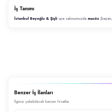
Başvuru kanalları
İş Tanımı
WhatsApp, Telefon
İstanbul Beyoğlu & Şişli
spa salonumuzda
masöz
(bayan,
İlan açıklaması
İstanbul Beyoğlu & Şişli spa salonumuzda masöz (bayan, 18–35, SGK 
Benzer İş İlanları
İlginizi çekebilecek benzer fırsatlar