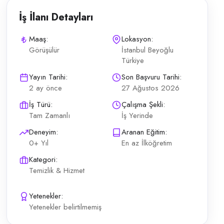
İş İlanı Detayları
Maaş:
Lokasyon:
Görüşülür
İstanbul Beyoğlu
Türkiye
Yayın Tarihi:
Son Başvuru Tarihi:
2 ay önce
27 Ağustos 2026
İş Türü:
Çalışma Şekli:
Tam Zamanlı
İş Yerinde
Deneyim:
Aranan Eğitim:
0+ Yıl
En az İlköğretim
Kategori:
Temizlik & Hizmet
Yetenekler:
Yetenekler belirtilmemiş