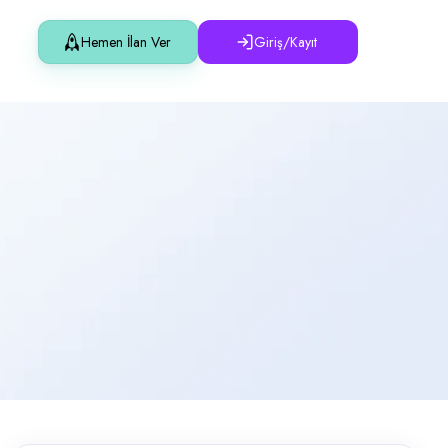
Hemen İlan Ver
Giriş/Kayıt