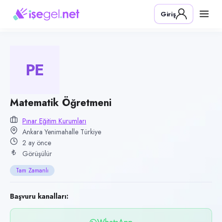
Pozisyon
Giriş
Matematik Öğretmeni
Firma
Pınar Eğitim Kurumları
PE
Kategori
Eğitim
Konum
Matematik Öğretmeni
Yenimahalle, Ankara
Pınar Eğitim Kurumları
Ankara Yenimahalle Türkiye
Çalışma şekli
2 ay önce
Tam Zamanlı · Ofis
Görüşülür
Yayın tarihi
Tam Zamanlı
5 Haziran 2026
Son geçerlilik
Başvuru kanalları:
3 Eylül 2026