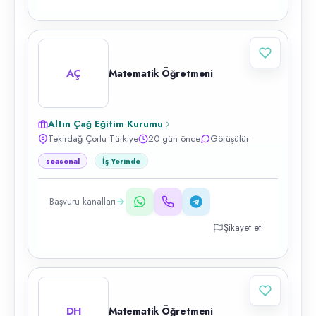
AÇ
Matematik Öğretmeni
Altın Çağ Eğitim Kurumu
Tekirdağ Çorlu Türkiye
20 gün önce
Görüşülür
seasonal
İş Yerinde
Başvuru kanalları
Şikayet et
DH
Matematik Öğretmeni