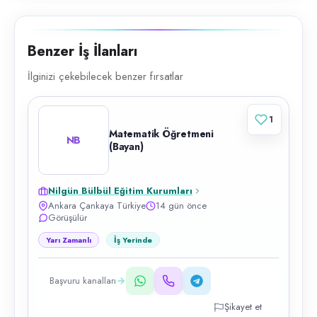
Benzer İş İlanları
İlginizi çekebilecek benzer fırsatlar
1
Matematik Öğretmeni
NB
(Bayan)
Nilgün Bülbül Eğitim Kurumları
Ankara Çankaya Türkiye
14 gün önce
Görüşülür
Yarı Zamanlı
İş Yerinde
Başvuru kanalları
Şikayet et