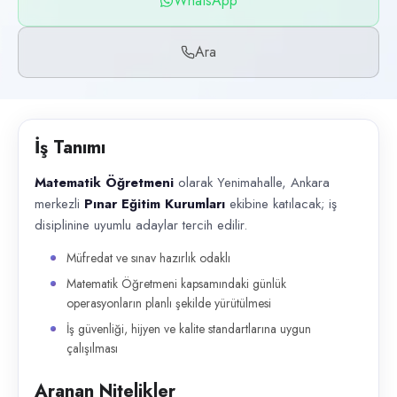
WhatsApp
Başvuru kanalları
WhatsApp, Telefon
Ara
İlan açıklaması
Matematik Öğretmeni olarak Yenimahalle, Ankara merkezli Pınar Eğitim Ku
İş Tanımı
Matematik Öğretmeni
olarak Yenimahalle, Ankara
merkezli
Pınar Eğitim Kurumları
ekibine katılacak; iş
disiplinine uyumlu adaylar tercih edilir.
Müfredat ve sınav hazırlık odaklı
Matematik Öğretmeni kapsamındaki günlük
operasyonların planlı şekilde yürütülmesi
İş güvenliği, hijyen ve kalite standartlarına uygun
çalışılması
Aranan Nitelikler