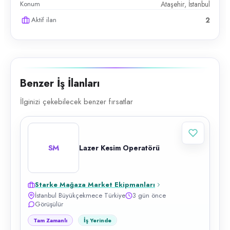
Konum
Ataşehir, İstanbul
Aktif ilan
2
Benzer İş İlanları
İlginizi çekebilecek benzer fırsatlar
SM
Lazer Kesim Operatörü
Starke Mağaza Market Ekipmanları
İstanbul Büyükçekmece Türkiye
3 gün önce
Görüşülür
Tam Zamanlı
İş Yerinde