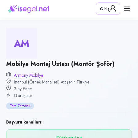
Pozisyon
Giriş
Mobilya Montaj Ustası (Montör Şoför)
Firma
Armony Mobilya
AM
Kategori
Üretim & İmalat
Konum
Mobilya Montaj Ustası (Montör Şoför)
Ataşehir, İstanbul (Örnek Mahallesi)
Armony Mobilya
İstanbul (Örnek Mahallesi) Ataşehir Türkiye
Çalışma şekli
2 ay önce
Tam Zamanlı · Ofis
Görüşülür
Yayın tarihi
Tam Zamanlı
7 Haziran 2026
Son geçerlilik
Başvuru kanalları:
5 Eylül 2026