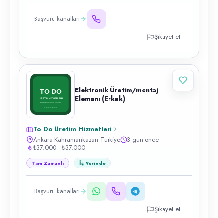
Başvuru kanalları
Şikayet et
Elektronik Üretim/montaj
Elemanı (Erkek)
To Do Üretim Hizmetleri
Ankara Kahramankazan Türkiye
3 gün önce
₺37.000 - ₺37.000
Tam Zamanlı
İş Yerinde
Başvuru kanalları
Şikayet et