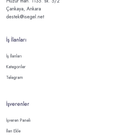
Huzur mah. 1135. sk. 5/2
Çankaya, Ankara
destek@isegel.net
İş İlanları
İş İlanları
Kategoriler
Telegram
İşverenler
İşveren Paneli
İlan Ekle