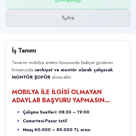
WhatsApp
Başvuru kanalları
WhatsApp, Telefon
Ara
İlan açıklaması
Tasarım mobilya üretimi konusunda faaliyet gösteren firmamızda sev
İş Tanımı
Tasarım mobilya üretimi konusunda faaliyet gösteren
firmamızda
sevkiyat ve montör olarak çalışacak
MONTÖR ŞOFÖR
alınacaktır.
MOBILYA İLE İLGİSİ OLMAYAN
ADAYLAR BAŞVURU YAPMASIN…
Çalışma Saatleri: 08:30 – 19:00
Cumartesi-Pazar tatil
Maaş 60.000 – 80.000 TL arası