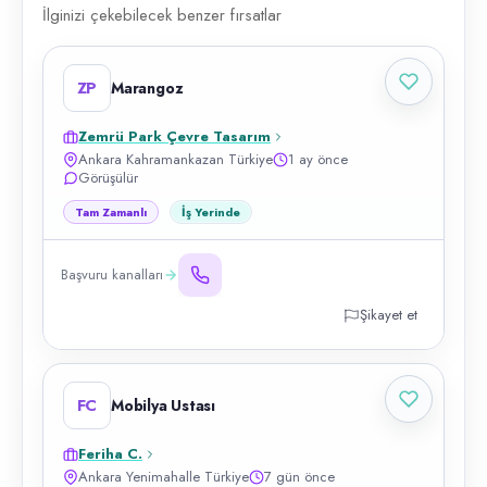
İlginizi çekebilecek benzer fırsatlar
ZP
Marangoz
Zemrü Park Çevre Tasarım
Ankara Kahramankazan Türkiye
1 ay önce
Görüşülür
Tam Zamanlı
İş Yerinde
Başvuru kanalları
Şikayet et
FC
Mobilya Ustası
Feriha C.
Ankara Yenimahalle Türkiye
7 gün önce