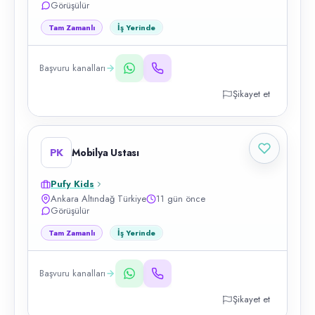
Görüşülür
Tam Zamanlı
İş Yerinde
Başvuru kanalları
Şikayet et
PK
Mobilya Ustası
Pufy Kids
Ankara Altındağ Türkiye
11 gün önce
Görüşülür
Tam Zamanlı
İş Yerinde
Başvuru kanalları
Şikayet et