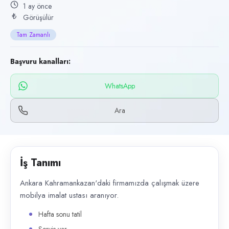
Başvuru kanalları
1 ay önce
Görüşülür
WhatsApp, Telefon
Tam Zamanlı
İlan açıklaması
Ankara Kahramankazan'daki firmamızda çalışmak üzere mobilya imalat ust
Başvuru kanalları:
WhatsApp
Ara
İş Tanımı
Ankara Kahramankazan'daki firmamızda çalışmak üzere
mobilya imalat ustası aranıyor.
Hafta sonu tatil