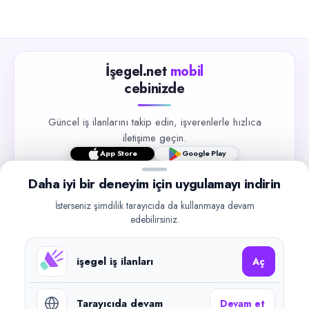
İşegel.net
mobil
cebinizde
Güncel iş ilanlarını takip edin, işverenlerle hızlıca
iletişime geçin.
App Store
Google Play
Daha iyi bir deneyim için uygulamayı indirin
İsterseniz şimdilik tarayıcıda da kullanmaya devam
edebilirsiniz.
©
2026
işegel.net. Tüm hakları saklıdır.
işegel iş ilanları
Aç
işegel.net bir ilan yayın platformudur; iş bulma aracılığı veya işe
yerleştirme faaliyeti yapmaz.
Tarayıcıda devam
Devam et