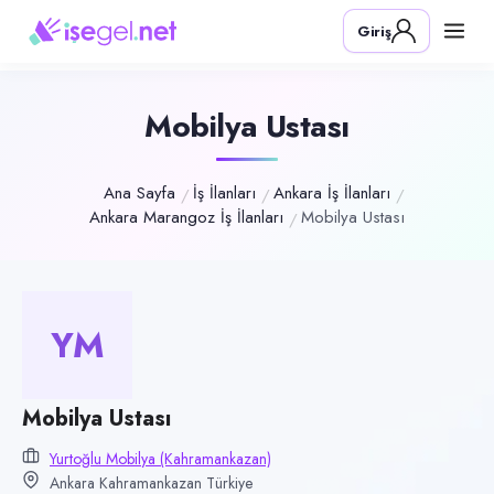
Pozisyon
Giriş
Mobilya Ustası
Firma
Yurtoğlu Mobilya (Kahramankazan)
Mobilya Ustası
Kategori
Üretim & İmalat
Ana Sayfa
İş İlanları
Ankara İş İlanları
Ankara Marangoz İş İlanları
Mobilya Ustası
Konum
Kahramankazan, Ankara
Çalışma şekli
Tam Zamanlı · Ofis
YM
Yayın tarihi
25 Haziran 2026
Mobilya Ustası
Son geçerlilik
Yurtoğlu Mobilya (Kahramankazan)
23 Eylül 2026
Ankara Kahramankazan Türkiye