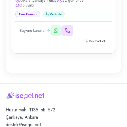
Ankara Çankaya Türkiye
22 gün önce
Görüşülür
Tam Zamanlı
İş Yerinde
Başvuru kanalları
Şikayet et
Huzur mah. 1135. sk. 5/2
Çankaya, Ankara
destek@isegel.net