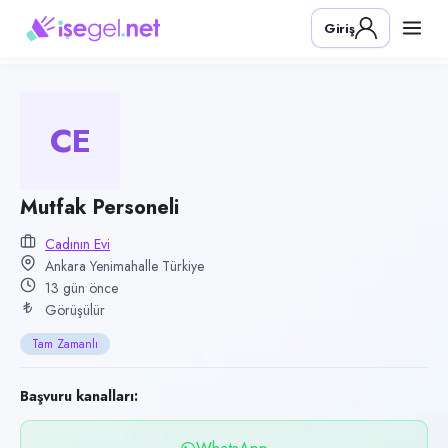
Pozisyon
Giriş
Mutfak Personeli
Firma
Cadının Evi
CE
Kategori
Yiyecek & İçecek (Restoran/Cafe)
Konum
Mutfak Personeli
Yenimahalle, Ankara
Cadının Evi
Ankara Yenimahalle Türkiye
Çalışma şekli
13 gün önce
Tam Zamanlı · Ofis
Görüşülür
Yayın tarihi
Tam Zamanlı
24 Temmuz 2026
Son geçerlilik
Başvuru kanalları:
22 Ekim 2026