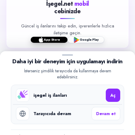
İşegel.net
mobil
cebinizde
Güncel iş ilanlarını takip edin, işverenlerle hızlıca
iletişime geçin.
App Store
Google Play
Daha iyi bir deneyim için uygulamayı indirin
İsterseniz şimdilik tarayıcıda da kullanmaya devam
edebilirsiniz.
©
2026
işegel.net. Tüm hakları saklıdır.
işegel.net bir ilan yayın platformudur; iş bulma aracılığı veya işe
işegel iş ilanları
yerleştirme faaliyeti yapmaz.
Aç
Benzer aramalar
Tarayıcıda devam
Devam et
Mutfak Personeli – Yenimahalle iş ilanları
Mutfak Personeli iş ilanları (Türkiye)