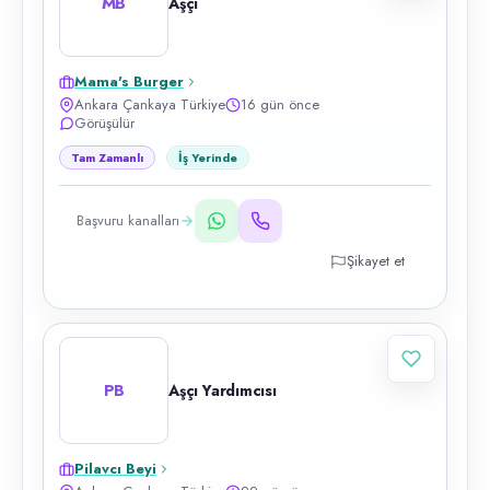
MB
Aşçı
Mama's Burger
Ankara Çankaya Türkiye
16 gün önce
Görüşülür
Tam Zamanlı
İş Yerinde
Başvuru kanalları
Şikayet et
PB
Aşçı Yardımcısı
Pilavcı Beyi