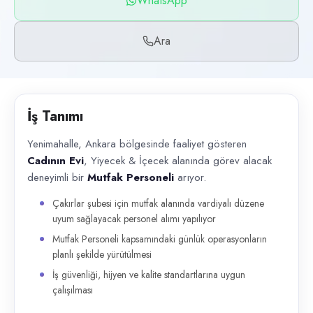
WhatsApp
Başvuru kanalları
WhatsApp, Telefon
Ara
İlan açıklaması
Yenimahalle, Ankara bölgesinde faaliyet gösteren Cadının Evi , Yiyecek 
İş Tanımı
Yenimahalle, Ankara bölgesinde faaliyet gösteren
Cadının Evi
, Yiyecek & İçecek alanında görev alacak
deneyimli bir
Mutfak Personeli
arıyor.
Çakırlar şubesi için mutfak alanında vardiyalı düzene
uyum sağlayacak personel alımı yapılıyor
Mutfak Personeli kapsamındaki günlük operasyonların
planlı şekilde yürütülmesi
İş güvenliği, hijyen ve kalite standartlarına uygun
çalışılması