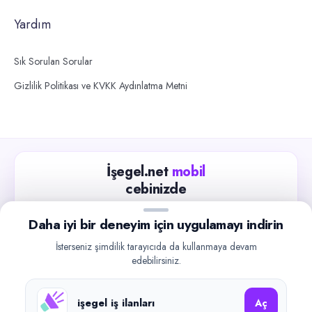
Yardım
Sık Sorulan Sorular
Gizlilik Politikası ve KVKK Aydınlatma Metni
İşegel.net
mobil
cebinizde
Güncel iş ilanlarını takip edin, işverenlerle hızlıca
Daha iyi bir deneyim için uygulamayı indirin
iletişime geçin.
İsterseniz şimdilik tarayıcıda da kullanmaya devam
App Store
Google Play
edebilirsiniz.
işegel iş ilanları
Aç