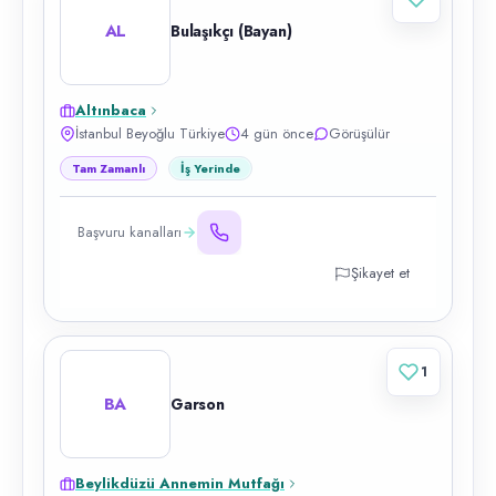
AL
Bulaşıkçı (Bayan)
Altınbaca
İstanbul Beyoğlu Türkiye
4 gün önce
Görüşülür
Tam Zamanlı
İş Yerinde
Başvuru kanalları
Şikayet et
1
BA
Garson
Beylikdüzü Annemin Mutfağı