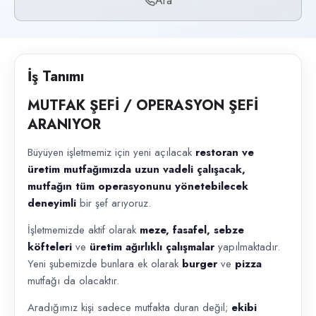
Ara
Başvuru kanalları
Telefon
İlan açıklaması
İş Tanımı
MUTFAK ŞEFİ / OPERASYON ŞEFİ ARANIYOR Büyüyen işletmemiz için yeni açı
MUTFAK ŞEFİ / OPERASYON ŞEFİ
ARANIYOR
Büyüyen işletmemiz için yeni açılacak
restoran ve
üretim mutfağımızda uzun vadeli çalışacak,
mutfağın tüm operasyonunu yönetebilecek
deneyimli
bir şef arıyoruz.
İşletmemizde aktif olarak
meze, fasafel, sebze
köfteleri
ve
üretim ağırlıklı çalışmalar
yapılmaktadır.
Yeni şubemizde bunlara ek olarak
burger
ve
pizza
mutfağı da olacaktır.
Aradığımız kişi sadece mutfakta duran değil;
ekibi