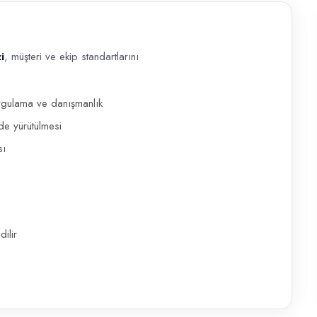
i
, müşteri ve ekip standartlarını
 ekip standartlarını koruyacak bir Odyolog arayışındadır. İşitme testler
 uygulama ve danışmanlık
de yürütülmesi
sı
ilir