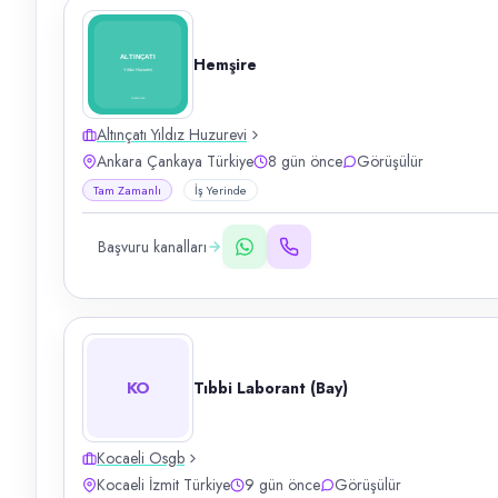
Hemşire
Altınçatı Yıldız Huzurevi
Ankara Çankaya Türkiye
8 gün önce
Görüşülür
Tam Zamanlı
İş Yerinde
Başvuru kanalları
KO
Tıbbi Laborant (Bay)
Kocaeli Osgb
Kocaeli İzmit Türkiye
9 gün önce
Görüşülür