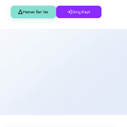
Hemen İlan Ver
Giriş/Kayıt