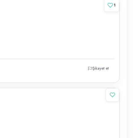
1
Şikayet et