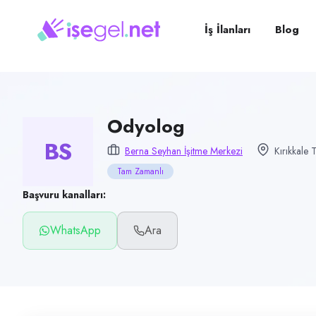
Pozisyon
Odyolog
İş İlanları
Blog
Firma
Berna Seyhan İşitme Merkezi
Kategori
Sağlık
Odyolog
BS
Konum
Berna Seyhan İşitme Merkezi
Kırıkkale 
Kırıkkale
Tam Zamanlı
Çalışma şekli
Başvuru kanalları:
Tam Zamanlı · Ofis
WhatsApp
Ara
Yayın tarihi
7 Haziran 2026
Son geçerlilik
5 Eylül 2026