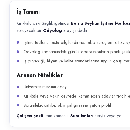
Başvuru kanalları
İş Tanımı
WhatsApp, Telefon
Kırıkkale'daki Sağlık işletmesi
Berna Seyhan İşitme Merkez
İlan açıklaması
koruyacak bir
Odyolog
arayışındadır.
Kırıkkale'daki Sağlık işletmesi Berna Seyhan İşitme Merkezi , müşteri ve
İşitme testleri, hasta bilgilendirme, takip süreçleri, cihaz
Odyolog kapsamındaki günlük operasyonların planlı şekil
İş güvenliği, hijyen ve kalite standartlarına uygun çalışılma
Aranan Nitelikler
Üniversite mezunu aday
Kırıkkale veya yakın çevrede ikamet eden adaylar tercih ed
Sorumluluk sahibi, ekip çalışmasına yatkın profil
Çalışma şekli:
tam zamanlı.
Sunulanlar:
servis veya yol.