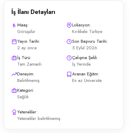
İş İlanı Detayları
Maaş:
Lokasyon:
Görüşülür
Kırıkkale Türkiye
i, hasta bilgilendirme, takip süreçleri, cihaz uygulama ve danışmanlık O
Yayın Tarihi:
Son Başvuru Tarihi:
2 ay önce
5 Eylül 2026
İş Türü:
Çalışma Şekli:
Tam Zamanlı
İş Yerinde
Deneyim:
Aranan Eğitim:
Belirtilmemiş
En az Üniversite
Kategori:
Sağlık
Yetenekler:
Yetenekler belirtilmemiş