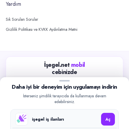
Yardım
Sık Sorulan Sorular
Gizlilik Politikası ve KVKK Aydınlatma Metni
İşegel.net
mobil
cebinizde
Güncel iş ilanlarını takip edin, işverenlerle hızlıca
Daha iyi bir deneyim için uygulamayı indirin
iletişime geçin.
İsterseniz şimdilik tarayıcıda da kullanmaya devam
App Store
Google Play
edebilirsiniz.
işegel iş ilanları
Aç