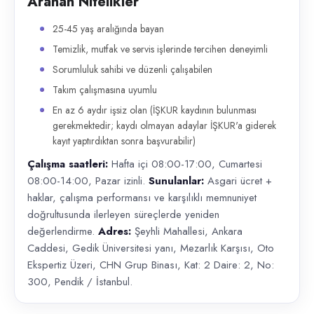
Aranan Nitelikler
25-45 yaş aralığında bayan
Temizlik, mutfak ve servis işlerinde tercihen deneyimli
Sorumluluk sahibi ve düzenli çalışabilen
Takım çalışmasına uyumlu
En az 6 aydır işsiz olan (İŞKUR kaydının bulunması
gerekmektedir; kaydı olmayan adaylar İŞKUR'a giderek
kayıt yaptırdıktan sonra başvurabilir)
Çalışma saatleri:
Hafta içi 08:00-17:00, Cumartesi
08:00-14:00, Pazar izinli.
Sunulanlar:
Asgari ücret +
haklar, çalışma performansı ve karşılıklı memnuniyet
doğrultusunda ilerleyen süreçlerde yeniden
değerlendirme.
Adres:
Şeyhli Mahallesi, Ankara
Caddesi, Gedik Üniversitesi yanı, Mezarlık Karşısı, Oto
Ekspertiz Üzeri, CHN Grup Binası, Kat: 2 Daire: 2, No:
300, Pendik / İstanbul.