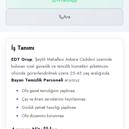
WhatsApp
Başvuru kanalları
WhatsApp, Telefon
Ara
İlan açıklaması
EDT Grup , Şeyhli Mahallesi Ankara Caddesi üzerinde bulunan özel güven
İş Tanımı
EDT Grup
, Şeyhli Mahallesi Ankara Caddesi üzerinde
bulunan özel güvenlik ve temizlik hizmetleri şirketimizin
ofisinde görevlendirilmek üzere 25-45 yaş aralığında
Bayan Temizlik Personeli
arıyoruz.
Ofis genel temizliğinin yapılması
Çay ve ikram servislerinin hazırlanması
Günlük yemek hazırlığı yapılması
Ofis düzeninin korunması