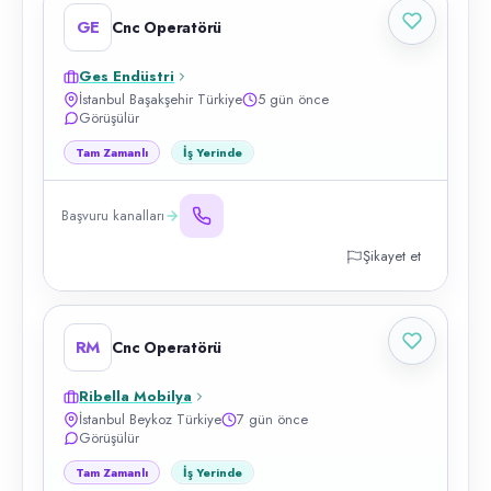
GE
Cnc Operatörü
Ges Endüstri
İstanbul Başakşehir Türkiye
5 gün önce
Görüşülür
Tam Zamanlı
İş Yerinde
Başvuru kanalları
Şikayet et
RM
Cnc Operatörü
Ribella Mobilya
İstanbul Beykoz Türkiye
7 gün önce
Görüşülür
Tam Zamanlı
İş Yerinde