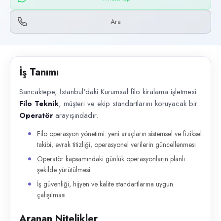
Başvuru kanalları
WhatsApp, Telefon
Ara
İlan açıklaması
Sancaktepe, İstanbul'daki Kurumsal filo kiralama işletmesi Filo Teknik , 
İş Tanımı
Sancaktepe, İstanbul'daki Kurumsal filo kiralama işletmesi
Filo Teknik
, müşteri ve ekip standartlarını koruyacak bir
Operatör
arayışındadır.
Filo operasyon yönetimi: yeni araçların sistemsel ve fiziksel
takibi, evrak titizliği, operasyonel verilerin güncellenmesi
Operatör kapsamındaki günlük operasyonların planlı
şekilde yürütülmesi
İş güvenliği, hijyen ve kalite standartlarına uygun
çalışılması
Aranan Nitelikler