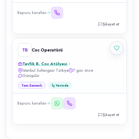
Başvuru kanalları
Şikayet et
TB
Cnc Operatörü
Tevfik B. Cnc Atölyesi
İstanbul Sultangazi Türkiye
7 gün önce
Görüşülür
Tam Zamanlı
İş Yerinde
Başvuru kanalları
Şikayet et