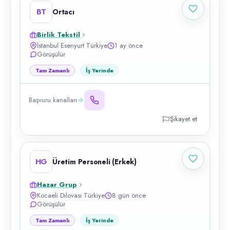
BT
Ortacı
Birlik Tekstil
İstanbul Esenyurt Türkiye
1 ay önce
Görüşülür
Tam Zamanlı
İş Yerinde
Başvuru kanalları
Şikayet et
HG
Üretim Personeli (Erkek)
Hazar Grup
Kocaeli Dilovası Türkiye
8 gün önce
Görüşülür
Tam Zamanlı
İş Yerinde