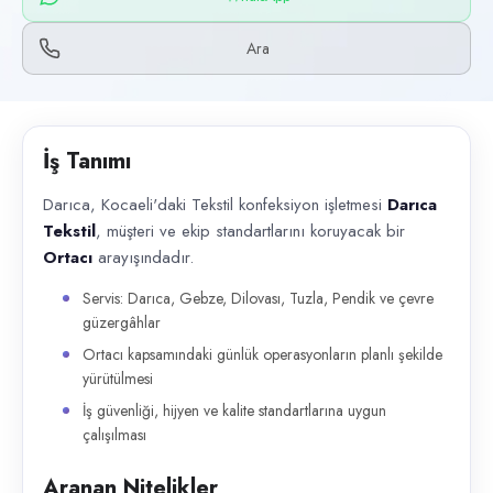
Başvuru kanalları
WhatsApp, Telefon
Ara
İlan açıklaması
Darıca, Kocaeli'daki Tekstil konfeksiyon işletmesi Darıca Tekstil , müş
İş Tanımı
Darıca, Kocaeli'daki Tekstil konfeksiyon işletmesi
Darıca
Tekstil
, müşteri ve ekip standartlarını koruyacak bir
Ortacı
arayışındadır.
Servis: Darıca, Gebze, Dilovası, Tuzla, Pendik ve çevre
güzergâhlar
Ortacı kapsamındaki günlük operasyonların planlı şekilde
yürütülmesi
İş güvenliği, hijyen ve kalite standartlarına uygun
çalışılması
Aranan Nitelikler