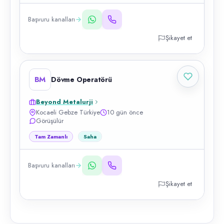
Başvuru kanalları
Şikayet et
BM
Dövme Operatörü
Beyond Metalurji
Kocaeli Gebze Türkiye
10 gün önce
Görüşülür
Tam Zamanlı
Saha
Başvuru kanalları
Şikayet et