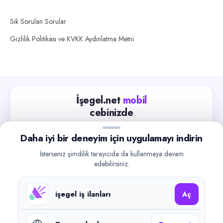
Sık Sorulan Sorular
Gizlilik Politikası ve KVKK Aydınlatma Metni
İşegel.net
mobil
cebinizde
Güncel iş ilanlarını takip edin, işverenlerle hızlıca
Daha iyi bir deneyim için uygulamayı indirin
iletişime geçin.
İsterseniz şimdilik tarayıcıda da kullanmaya devam
App Store
Google Play
edebilirsiniz.
işegel iş ilanları
Aç