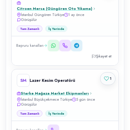
Citroen Mersa (Güngören Oto Yıkama)
İstanbul Güngören Türkiye
1 ay önce
Görüşülür
Tam Zamanlı
İş Yerinde
Başvuru kanalları
Şikayet et
1
SM
Lazer Kesim Operatörü
Starke Mağaza Market Ekipmanları
İstanbul Büyükçekmece Türkiye
5 gün önce
Görüşülür
Tam Zamanlı
İş Yerinde