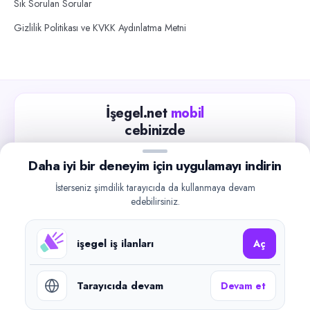
Sık Sorulan Sorular
Gizlilik Politikası ve KVKK Aydınlatma Metni
İşegel.net
mobil
cebinizde
Güncel iş ilanlarını takip edin, işverenlerle hızlıca
Daha iyi bir deneyim için uygulamayı indirin
iletişime geçin.
İsterseniz şimdilik tarayıcıda da kullanmaya devam
App Store
Google Play
edebilirsiniz.
işegel iş ilanları
Aç
Tarayıcıda devam
Devam et
©
2026
işegel.net. Tüm hakları saklıdır.
işegel.net bir ilan yayın platformudur; iş bulma aracılığı veya işe