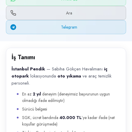
Başvuru kanalları
WhatsApp, Telegram, Telefon
Ara
İlan açıklaması
Telegram
İstanbul Pendik — Sabiha Gökçen Havalimanı iç otopark lokasyonunda o
İş Tanımı
İstanbul Pendik
— Sabiha Gökçen Havalimanı
iç
otopark
lokasyonunda
oto yıkama
ve araç temizlik
personeli.
En az
2 yıl
deneyim (deneyimsiz başvurunun uygun
olmadığı ifade edilmiştir)
Sürücü belgesi
SGK; ücret bandında
40.000 TL
’ye kadar ifade (net
koşullar görüşmede)