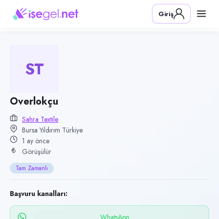
Pozisyon
Giriş
Overlokçu
Firma
Sahra Textile
ST
Kategori
Üretim & İmalat
Konum
Overlokçu
Yıldırım, Bursa
Sahra Textile
Bursa Yıldırım Türkiye
Çalışma şekli
1 ay önce
Tam Zamanlı · Ofis
Görüşülür
Yayın tarihi
Tam Zamanlı
16 Haziran 2026
Son geçerlilik
Başvuru kanalları:
14 Eylül 2026
WhatsApp