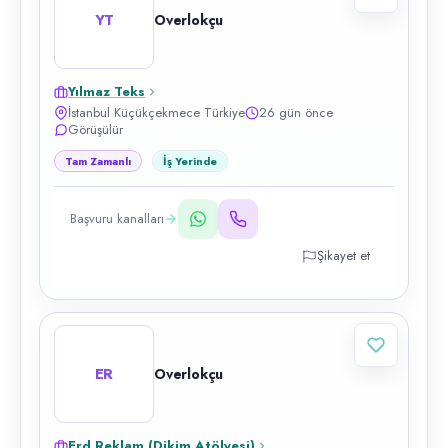
YT
Overlokçu
Yılmaz Teks
İstanbul Küçükçekmece Türkiye
26 gün önce
Görüşülür
Tam Zamanlı
İş Yerinde
Başvuru kanalları
Şikayet et
ER
Overlokçu
Erd Reklam (Dikim Atölyesi)