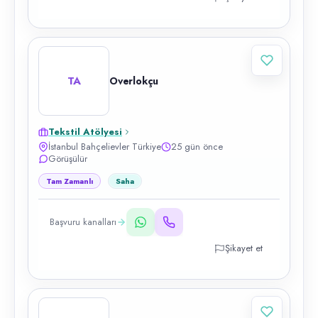
TA
Overlokçu
Tekstil Atölyesi
İstanbul Bahçelievler Türkiye
25 gün önce
Görüşülür
Tam Zamanlı
Saha
Başvuru kanalları
Şikayet et