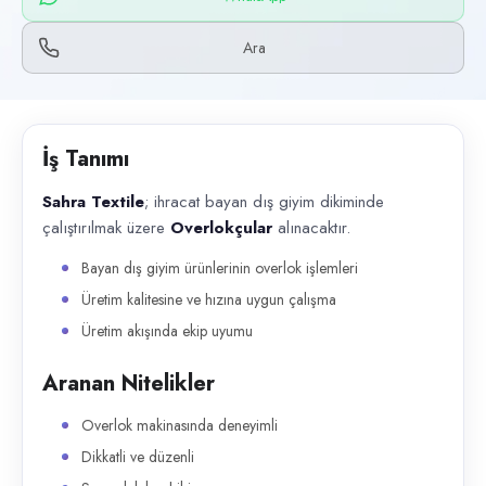
Başvuru kanalları
WhatsApp, Telefon
Ara
İlan açıklaması
Sahra Textile ; ihracat bayan dış giyim dikiminde çalıştırılmak üzere O
İş Tanımı
Sahra Textile
; ihracat bayan dış giyim dikiminde
çalıştırılmak üzere
Overlokçular
alınacaktır.
Bayan dış giyim ürünlerinin overlok işlemleri
Üretim kalitesine ve hızına uygun çalışma
Üretim akışında ekip uyumu
Aranan Nitelikler
Overlok makinasında deneyimli
Dikkatli ve düzenli