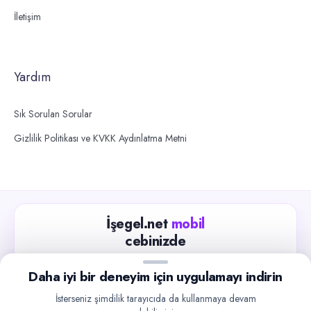
İletişim
Yardım
Sık Sorulan Sorular
Gizlilik Politikası ve KVKK Aydınlatma Metni
İşegel.net
mobil
cebinizde
Güncel iş ilanlarını takip edin, işverenlerle hızlıca
Daha iyi bir deneyim için uygulamayı indirin
iletişime geçin.
İsterseniz şimdilik tarayıcıda da kullanmaya devam
App Store
Google Play