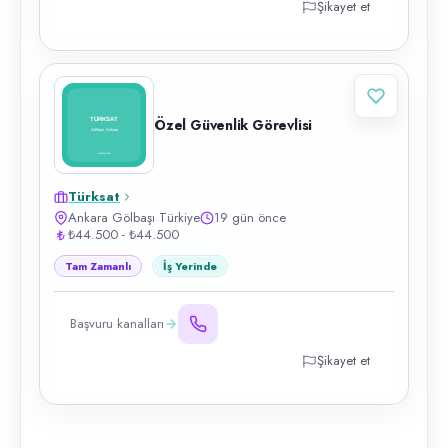
Şikayet et
Özel Güvenlik Görevlisi
Türksat
Ankara Gölbaşı Türkiye
19 gün önce
₺44.500 - ₺44.500
Tam Zamanlı
İş Yerinde
Başvuru kanalları
Şikayet et