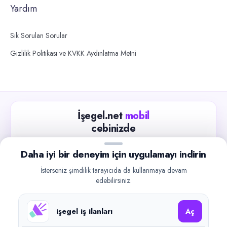
Yardım
Sık Sorulan Sorular
Gizlilik Politikası ve KVKK Aydınlatma Metni
İşegel.net
mobil
cebinizde
Güncel iş ilanlarını takip edin, işverenlerle hızlıca
Daha iyi bir deneyim için uygulamayı indirin
iletişime geçin.
İsterseniz şimdilik tarayıcıda da kullanmaya devam
App Store
Google Play
edebilirsiniz.
işegel iş ilanları
Aç