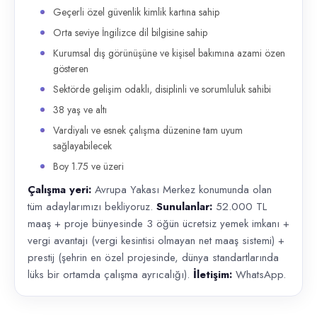
Geçerli özel güvenlik kimlik kartına sahip
Orta seviye İngilizce dil bilgisine sahip
Kurumsal dış görünüşüne ve kişisel bakımına azami özen
gösteren
Sektörde gelişim odaklı, disiplinli ve sorumluluk sahibi
38 yaş ve altı
Vardiyalı ve esnek çalışma düzenine tam uyum
sağlayabilecek
Boy 1.75 ve üzeri
Çalışma yeri:
Avrupa Yakası Merkez konumunda olan
tüm adaylarımızı bekliyoruz.
Sunulanlar:
52.000 TL
maaş + proje bünyesinde 3 öğün ücretsiz yemek imkanı +
vergi avantajı (vergi kesintisi olmayan net maaş sistemi) +
prestij (şehrin en özel projesinde, dünya standartlarında
lüks bir ortamda çalışma ayrıcalığı).
İletişim:
WhatsApp.