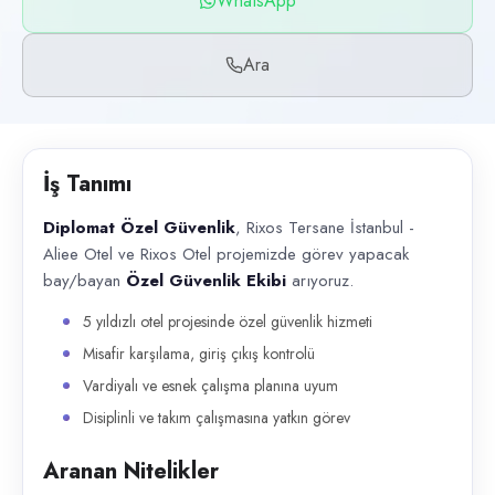
WhatsApp
Başvuru kanalları
WhatsApp, Telefon
Ara
İlan açıklaması
Diplomat Özel Güvenlik , Rixos Tersane İstanbul - Aliee Otel ve Rixos 
İş Tanımı
Diplomat Özel Güvenlik
, Rixos Tersane İstanbul -
Aliee Otel ve Rixos Otel projemizde görev yapacak
bay/bayan
Özel Güvenlik Ekibi
arıyoruz.
5 yıldızlı otel projesinde özel güvenlik hizmeti
Misafir karşılama, giriş çıkış kontrolü
Vardiyalı ve esnek çalışma planına uyum
Disiplinli ve takım çalışmasına yatkın görev
Aranan Nitelikler