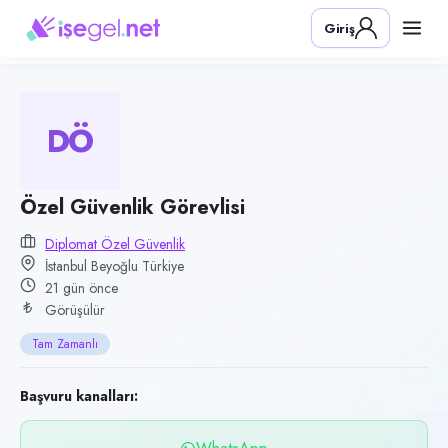
Pozisyon
Giriş
Özel Güvenlik Görevlisi
Firma
Diplomat Özel Güvenlik
DÖ
Kategori
Güvenlik
Konum
Özel Güvenlik Görevlisi
Beyoğlu, İstanbul
Diplomat Özel Güvenlik
İstanbul Beyoğlu Türkiye
Çalışma şekli
21 gün önce
Tam Zamanlı · Ofis
Görüşülür
Yayın tarihi
Tam Zamanlı
15 Temmuz 2026
Son geçerlilik
Başvuru kanalları:
13 Ekim 2026