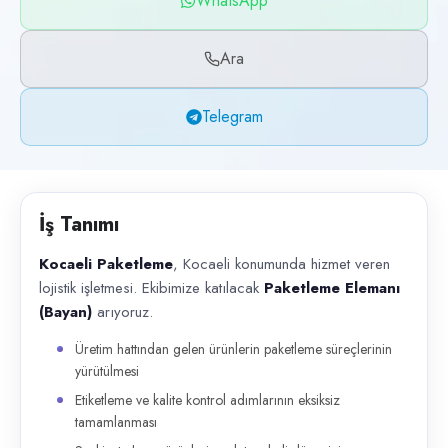
WhatsApp
Başvuru kanalları
WhatsApp, Telegram, Telefon
Ara
İlan açıklaması
Telegram
Kocaeli Paketleme , Kocaeli konumunda hizmet veren lojistik işletmesi. 
İş Tanımı
Kocaeli Paketleme
, Kocaeli konumunda hizmet veren
lojistik işletmesi. Ekibimize katılacak
Paketleme Elemanı
(Bayan)
arıyoruz.
Üretim hattından gelen ürünlerin paketleme süreçlerinin
yürütülmesi
Etiketleme ve kalite kontrol adımlarının eksiksiz
tamamlanması