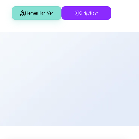
Hemen İlan Ver
Giriş/Kayıt