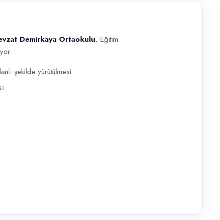
evzat Demirkaya Ortaokulu
, Eğitim
yor.
ya Ortaokulu , Eğitim alanında görev alacak deneyimli bir Rehber Öğret
nlı şekilde yürütülmesi
sı