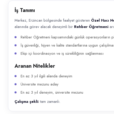
Başvuru kanalları
İş Tanımı
WhatsApp, Telefon
Merkez, Erzincan bölgesinde faaliyet gösteren
Özel Hacı N
İlan açıklaması
alanında görev alacak deneyimli bir
Rehber Öğretmeni
arı
Merkez, Erzincan bölgesinde faaliyet gösteren Özel Hacı Nevzat Demirka
Rehber Öğretmeni kapsamındaki günlük operasyonların pla
İş güvenliği, hijyen ve kalite standartlarına uygun çalışılma
Ekip içi koordinasyon ve iş sürekliliğinin sağlanması
Aranan Nitelikler
En az 3 yıl ilgili alanda deneyim
Üniversite mezunu aday
En az 3 yıl deneyim, üniversite mezunu
Çalışma şekli:
tam zamanlı.