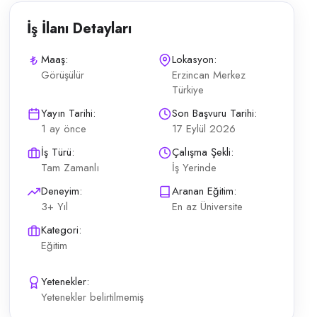
İş İlanı Detayları
Maaş:
Lokasyon:
Görüşülür
Erzincan Merkez
Türkiye
meni arıyor. Rehber Öğretmeni kapsamındaki günlük operasyonların planlı
Yayın Tarihi:
Son Başvuru Tarihi:
1 ay önce
17 Eylül 2026
İş Türü:
Çalışma Şekli:
Tam Zamanlı
İş Yerinde
Deneyim:
Aranan Eğitim:
3+ Yıl
En az Üniversite
Kategori:
Eğitim
Yetenekler:
Yetenekler belirtilmemiş