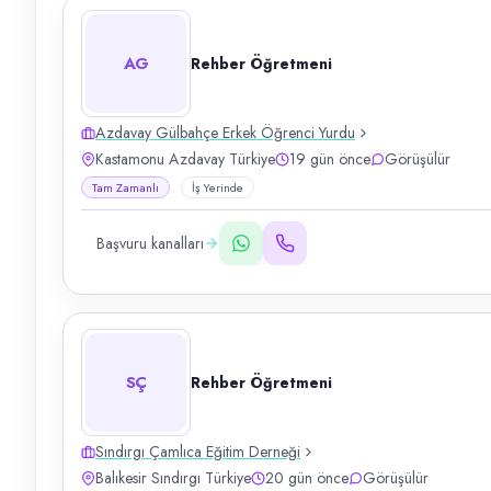
AG
Rehber Öğretmeni
Azdavay Gülbahçe Erkek Öğrenci Yurdu
Kastamonu Azdavay Türkiye
19 gün önce
Görüşülür
Tam Zamanlı
İş Yerinde
Başvuru kanalları
SÇ
Rehber Öğretmeni
Sındırgı Çamlıca Eğitim Derneği
Balıkesir Sındırgı Türkiye
20 gün önce
Görüşülür