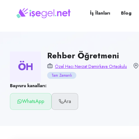
Pozisyon
Rehber Öğretmeni
İş İlanları
Blog
Firma
Özel Hacı Nevzat Demirkaya Ortaokulu
Kategori
Eğitim
Rehber Öğretmeni
ÖH
Konum
Özel Hacı Nevzat Demirkaya Ortaokulu
Merkez, Erzincan
Tam Zamanlı
Çalışma şekli
Başvuru kanalları:
Tam Zamanlı · Ofis
WhatsApp
Ara
Yayın tarihi
19 Haziran 2026
Son geçerlilik
17 Eylül 2026