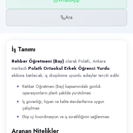
WhatsApp
Başvuru kanalları
WhatsApp, Telefon
Ara
İlan açıklaması
Rehber Öğretmeni (Bay) olarak Polatlı, Ankara merkezli Polatlı Ortaokul
İş Tanımı
Rehber Öğretmeni (Bay)
olarak Polatlı, Ankara
merkezli
Polatlı Ortaokul Erkek Öğrenci Yurdu
ekibine katılacak; iş disiplinine uyumlu adaylar tercih edilir.
Rehber Öğretmeni (Bay) kapsamındaki günlük
operasyonların planlı şekilde yürütülmesi
İş güvenliği, hijyen ve kalite standartlarına uygun
çalışılması
Ekip içi koordinasyon ve iş sürekliliğinin sağlanması
Aranan Nitelikler