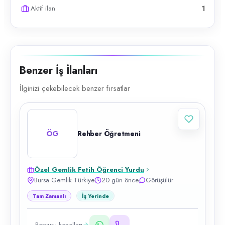
Aktif ilan
1
Benzer İş İlanları
İlginizi çekebilecek benzer fırsatlar
ÖG
Rehber Öğretmeni
Özel Gemlik Fetih Öğrenci Yurdu
Bursa Gemlik Türkiye
20 gün önce
Görüşülür
Tam Zamanlı
İş Yerinde
Başvuru kanalları