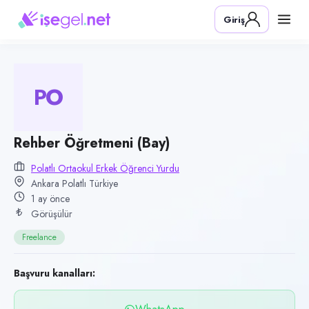
Pozisyon
Giriş
Rehber Öğretmeni (Bay)
Firma
Polatlı Ortaokul Erkek Öğrenci Yurdu
PO
Kategori
Eğitim
Konum
Rehber Öğretmeni (Bay)
Polatlı, Ankara
Polatlı Ortaokul Erkek Öğrenci Yurdu
Ankara Polatlı Türkiye
Çalışma şekli
1 ay önce
Freelance · Ofis
Görüşülür
Yayın tarihi
Freelance
11 Haziran 2026
Son geçerlilik
Başvuru kanalları:
23 Eylül 2026