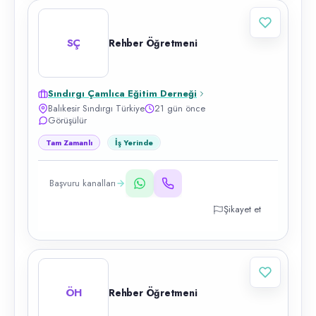
SÇ
Rehber Öğretmeni
Sındırgı Çamlıca Eğitim Derneği
Balıkesir Sındırgı Türkiye
21 gün önce
Görüşülür
Tam Zamanlı
İş Yerinde
Başvuru kanalları
Şikayet et
ÖH
Rehber Öğretmeni