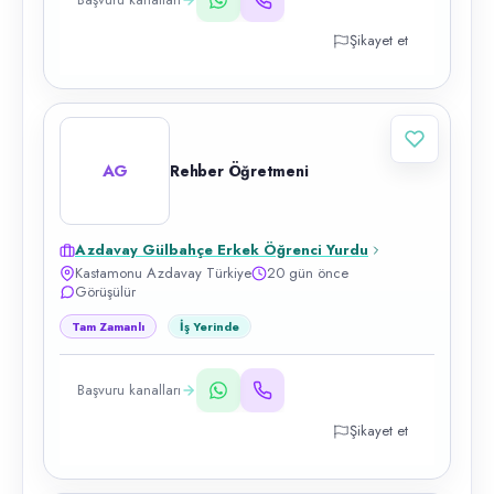
Şikayet et
AG
Rehber Öğretmeni
Azdavay Gülbahçe Erkek Öğrenci Yurdu
Kastamonu Azdavay Türkiye
20 gün önce
Görüşülür
Tam Zamanlı
İş Yerinde
Başvuru kanalları
Şikayet et