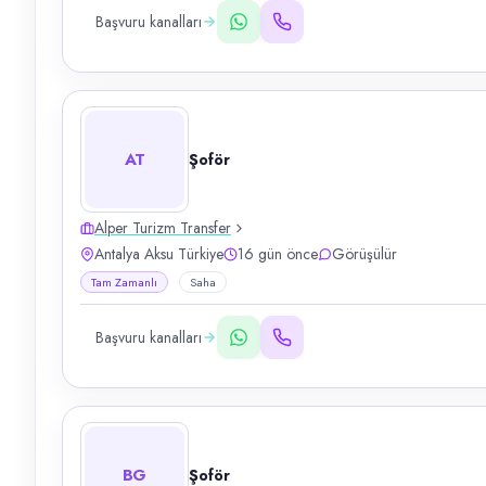
Başvuru kanalları
AT
Şoför
Alper Turizm Transfer
Antalya Aksu Türkiye
16 gün önce
Görüşülür
Tam Zamanlı
Saha
Başvuru kanalları
BG
Şoför