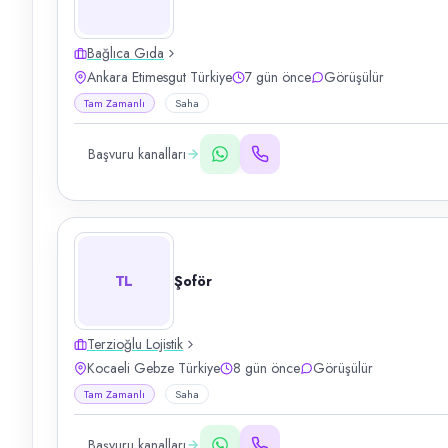
Bağlıca Gıda
Ankara Etimesgut Türkiye
7 gün önce
Görüşülür
Tam Zamanlı
Saha
Başvuru kanalları
TL
Şoför
Terzioğlu Lojistik
Kocaeli Gebze Türkiye
8 gün önce
Görüşülür
Tam Zamanlı
Saha
Başvuru kanalları