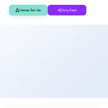
Hemen İlan Ver
Giriş/Kayıt