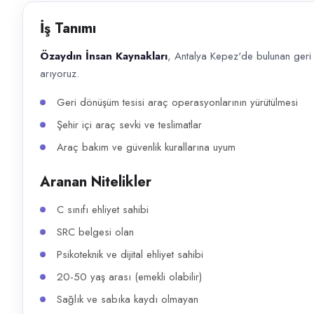
Başvuru kanalları
İş Tanımı
WhatsApp, Telefon
Özaydın İnsan Kaynakları
, Antalya Kepez'de bulunan ger
İlan açıklaması
arıyoruz.
Özaydın İnsan Kaynakları , Antalya Kepez'de bulunan geri dönüşüm tesisi
Geri dönüşüm tesisi araç operasyonlarının yürütülmesi
Şehir içi araç sevki ve teslimatlar
Araç bakım ve güvenlik kurallarına uyum
Aranan Nitelikler
C sınıfı ehliyet sahibi
SRC belgesi olan
Psikoteknik ve dijital ehliyet sahibi
20-50 yaş arası (emekli olabilir)
Sağlık ve sabıka kaydı olmayan