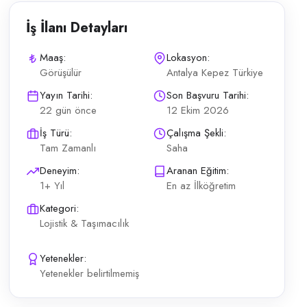
İş İlanı Detayları
Maaş:
Lokasyon:
Görüşülür
Antalya Kepez Türkiye
nın yürütülmesi Şehir içi araç sevki ve teslimatlar Araç bakım ve güven
Yayın Tarihi:
Son Başvuru Tarihi:
22 gün önce
12 Ekim 2026
İş Türü:
Çalışma Şekli:
Tam Zamanlı
Saha
Deneyim:
Aranan Eğitim:
1+ Yıl
En az İlköğretim
Kategori:
Lojistik & Taşımacılık
Yetenekler:
Yetenekler belirtilmemiş