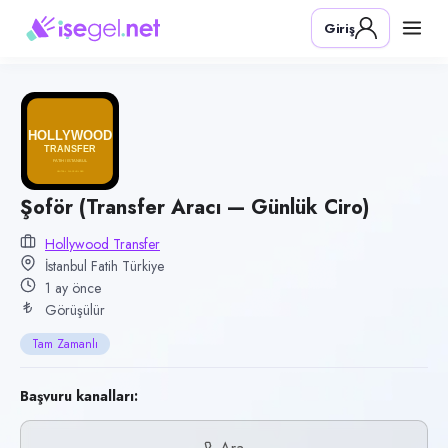
Pozisyon
Giriş
Şoför (Transfer Aracı — Günlük Ciro)
Firma
Hollywood Transfer
Kategori
Lojistik & Taşımacılık
Konum
Şoför (Transfer Aracı — Günlük Ciro)
Fatih, İstanbul
Hollywood Transfer
İstanbul Fatih Türkiye
Çalışma şekli
1 ay önce
Tam Zamanlı
Görüşülür
Yayın tarihi
Tam Zamanlı
13 Haziran 2026
Son geçerlilik
Başvuru kanalları:
11 Eylül 2026