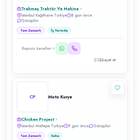
Trakmaş Traktör Ve Makina
İstanbul Kağıthane Türkiye
8 gün önce
Görüşülür
Tam Zamanlı
İş Yerinde
Başvuru kanalları
Şikayet et
CP
Moto Kurye
Chicken Project
İstanbul Maltepe Türkiye
9 gün önce
Görüşülür
Tam Zamanlı
Saha