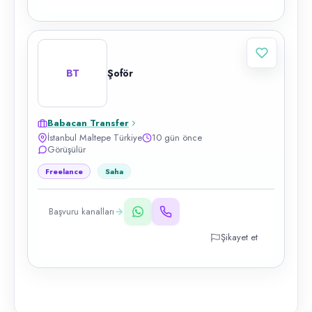
BT
Şoför
Babacan Transfer
İstanbul Maltepe Türkiye
10 gün önce
Görüşülür
Freelance
Saha
Başvuru kanalları
Şikayet et