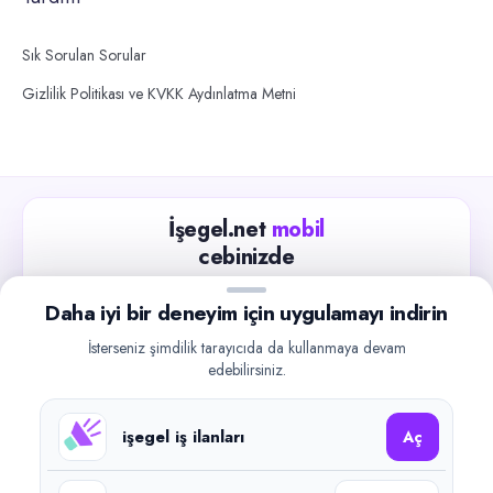
Sık Sorulan Sorular
Gizlilik Politikası ve KVKK Aydınlatma Metni
İşegel.net
mobil
cebinizde
Güncel iş ilanlarını takip edin, işverenlerle hızlıca
Daha iyi bir deneyim için uygulamayı indirin
iletişime geçin.
İsterseniz şimdilik tarayıcıda da kullanmaya devam
App Store
Google Play
edebilirsiniz.
işegel iş ilanları
Aç