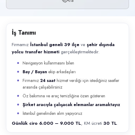
Ara
Başvuru kanalları
Telefon
İlan açıklaması
İş Tanımı
Firmamız İstanbul geneli 39 ilçe ve şehir dışında yolcu transfer hizme
Firmamız
İstanbul geneli 39 ilçe
ve
şehir dışında
yolcu transfer hizmeti
gerçekleştirmektedir.
Navigasyon kullanmasını bilen
Bay / Bayan
ekip arkadaşları
Firmamız
24 saat
hizmet verdiği için istediğiniz saatler
arasında çalışabilirsiniz
Öz bakımına ve araç temizliğine özen gösteren
Şirket aracıyla çalışacak elemanlar aramaktayız
İstanbul genelinden alım yapıyoruz
Günlük ciro 6.000 – 9.000 TL
, KM ücreti
30 TL
.