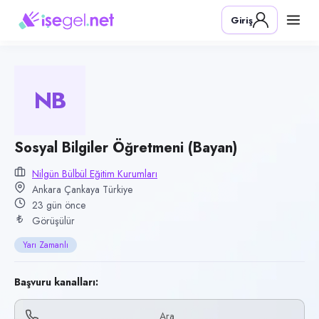
Pozisyon
Giriş
Sosyal Bilgiler Öğretmeni (Bayan)
Firma
Nilgün Bülbül Eğitim Kurumları
NB
Kategori
Eğitim
Konum
Sosyal Bilgiler Öğretmeni (Bayan)
Çankaya, Ankara
Nilgün Bülbül Eğitim Kurumları
Ankara Çankaya Türkiye
Çalışma şekli
23 gün önce
Yarı Zamanlı · Ofis
Görüşülür
Yayın tarihi
Yarı Zamanlı
16 Temmuz 2026
Son geçerlilik
Başvuru kanalları:
14 Ekim 2026
Ara