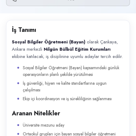
Başvuru kanalları
Telefon
İlan açıklaması
İş Tanımı
Sosyal Bilgiler Öğretmeni (Bayan) olarak Çankaya, Ankara merkezli Nilgü
Sosyal Bilgiler Öğretmeni (Bayan)
olarak Çankaya,
Ankara merkezli
Nilgün Bülbül Eğitim Kurumları
ekibine katılacak; iş disiplinine uyumlu adaylar tercih edilir.
Sosyal Bilgiler Öğretmeni (Bayan) kapsamındaki günlük
operasyonların planlı şekilde yürütülmesi
İş güvenliği, hijyen ve kalite standartlarına uygun
çalışılması
Ekip içi koordinasyon ve iş sürekliliğinin sağlanması
Aranan Nitelikler
Üniversite mezunu aday
Ortaokul grupları için bayan sosyal bilgiler öğretmeni