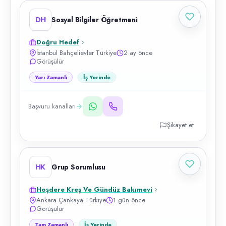
DH
Sosyal Bilgiler Öğretmeni
Doğru Hedef
İstanbul Bahçelievler Türkiye
2 ay önce
Görüşülür
Yarı Zamanlı
İş Yerinde
Başvuru kanalları
Şikayet et
HK
Grup Sorumlusu
Hoşdere Kreş Ve Gündüz Bakımevi
Ankara Çankaya Türkiye
1 gün önce
Görüşülür
Tam Zamanlı
İş Yerinde