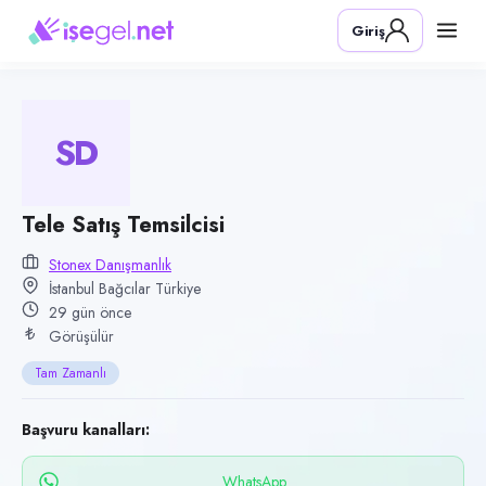
Pozisyon
Giriş
Tele Satış Temsilcisi
Firma
Stonex Danışmanlık
SD
Kategori
Çağrı Merkezi & Müşteri Hizmetleri
Konum
Tele Satış Temsilcisi
Bağcılar, İstanbul
Stonex Danışmanlık
İstanbul Bağcılar Türkiye
Çalışma şekli
29 gün önce
Tam Zamanlı · Ofis
Görüşülür
Yayın tarihi
Tam Zamanlı
9 Temmuz 2026
Son geçerlilik
Başvuru kanalları:
7 Ekim 2026
WhatsApp