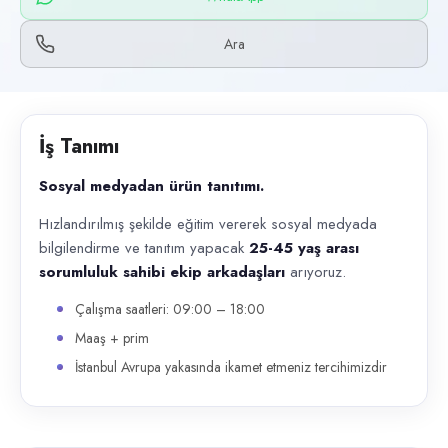
Başvuru kanalları
WhatsApp, Telefon
Ara
İlan açıklaması
Sosyal medyadan ürün tanıtımı. Hızlandırılmış şekilde eğitim vererek 
İş Tanımı
Sosyal medyadan ürün tanıtımı.
Hızlandırılmış şekilde eğitim vererek sosyal medyada
bilgilendirme ve tanıtım yapacak
25-45 yaş arası
sorumluluk sahibi ekip arkadaşları
arıyoruz.
Çalışma saatleri: 09:00 – 18:00
Maaş + prim
İstanbul Avrupa yakasında ikamet etmeniz tercihimizdir