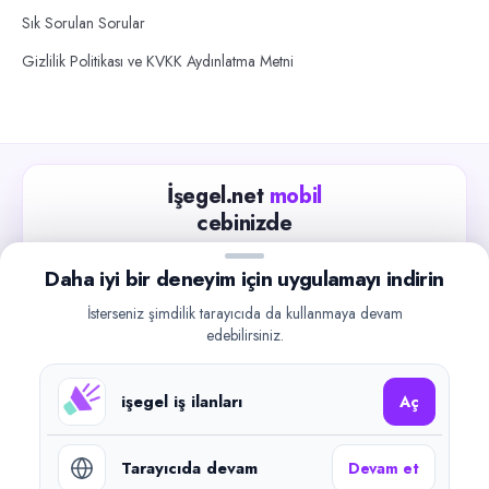
Sık Sorulan Sorular
Gizlilik Politikası ve KVKK Aydınlatma Metni
İşegel.net
mobil
cebinizde
Güncel iş ilanlarını takip edin, işverenlerle hızlıca
Daha iyi bir deneyim için uygulamayı indirin
iletişime geçin.
İsterseniz şimdilik tarayıcıda da kullanmaya devam
App Store
Google Play
edebilirsiniz.
işegel iş ilanları
Aç
Tarayıcıda devam
Devam et
©
2026
işegel.net. Tüm hakları saklıdır.