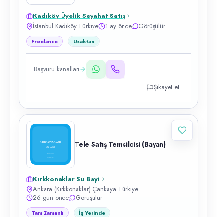
Kadıköy Üyelik Seyahat Satış
İstanbul Kadıköy Türkiye
1 ay önce
Görüşülür
Freelance
Uzaktan
Başvuru kanalları
Şikayet et
Tele Satış Temsilcisi (Bayan)
Kırkkonaklar Su Bayi
Ankara (Kırkkonaklar) Çankaya Türkiye
26 gün önce
Görüşülür
Tam Zamanlı
İş Yerinde